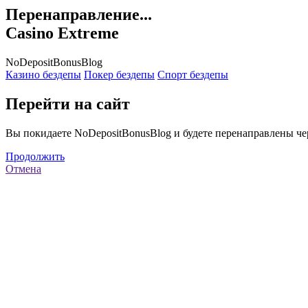
Перенаправление...
Casino Extreme
NoDepositBonusBlog
Казино бездепы
Покер бездепы
Спорт бездепы
Перейти на сайт
Вы покидаете NoDepositBonusBlog и будете перенаправлены ч
Продолжить
Отмена