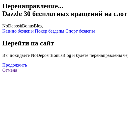
Перенаправление...
Dazzle 30 бесплатных вращений на слот 
NoDepositBonusBlog
Казино бездепы
Покер бездепы
Спорт бездепы
Перейти на сайт
Вы покидаете NoDepositBonusBlog и будете перенаправлены ч
Продолжить
Отмена