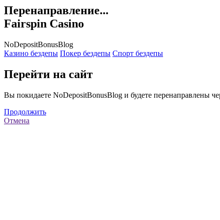
Перенаправление...
Fairspin Casino
NoDepositBonusBlog
Казино бездепы
Покер бездепы
Спорт бездепы
Перейти на сайт
Вы покидаете NoDepositBonusBlog и будете перенаправлены ч
Продолжить
Отмена