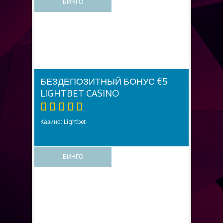
БИНГО
будет зачислен на ваш счет автоматически. Для
кого предназначен: Для новых игроков игроков.
Сумма бонуса: 15$. Промо код: не требуется.
БЕЗДЕПОЗИТНЫЕ
Вайджер бонуса: 30x Бонус...
БОНУСЫ
БЕЗДЕПОЗИТНЫЙ БОНУС €5
LIGHTBET CASINO
Казино: Lightbet
БИНГО
БЕЗДЕПОЗИТНЫЕ
БОНУСЫ