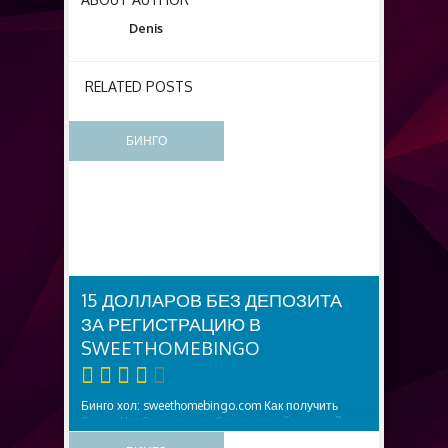
Denis
RELATED POSTS
БИНГО
БЕЗДЕПОЗИТНЫЕ
БОНУСЫ
15 ДОЛЛАРОВ БЕЗ ДЕПОЗИТА
ЗА РЕГИСТРАЦИЮ В
SWEETHOMEBINGO
Бинго хол: sweethomebingo.com Как получить
бонус: Чтобы получить бонус откройте новый
счет в sweethomebingo, подтвердите почту, бонус