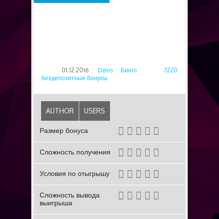
БЕЗДЕПОЗИТНЫЕ
БОНУСЫ
Posted
01.12.2016
by
Denis
in
Бинго
7220
бездепозитные бонусы
AUTHOR
USERS
Размер бонуса
Сложность получения
Условия по отыгрышу
Сложность вывода
выигрыша