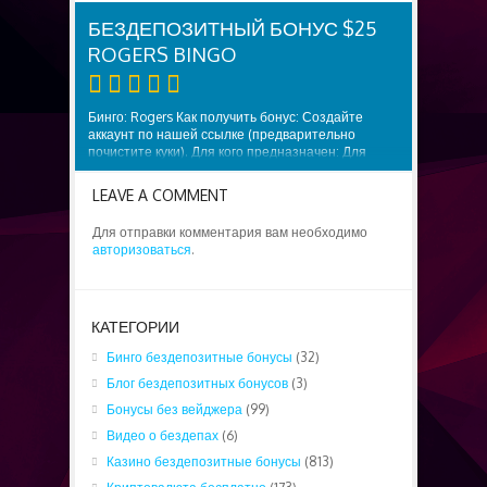
БЕЗДЕПОЗИТНЫЙ БОНУС $25
ROGERS BINGO
Бинго: Rogers Как получить бонус: Создайте
аккаунт по нашей ссылке (предварительно
почистите куки). Для кого предназначен: Для
новых игроков. Сумма бонуса: $25 Промо код:
RGIFT25 Вайджер бонуса: Неизвестно. Бонус
LEAVE A COMMENT
активе до: Активен до отмены Максимальная
сумма к выводу...
Для отправки комментария вам необходимо
авторизоваться
.
КАТЕГОРИИ
Бинго бездепозитные бонусы
(32)
Блог бездепозитных бонусов
(3)
Бонусы без вейджера
(99)
Видео о бездепах
(6)
Казино бездепозитные бонусы
(813)