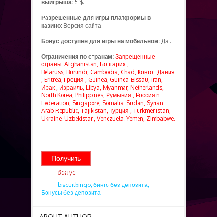
выигрыша:
5 $.
Разрешенные для игры платформы в
казино:
Версия сайта.
Бонус доступен для игры на мобильном:
Да .
Ограничения по странам:
Запрещенные
страны: Afghanistan, Болгария ,
Belaruss, Burundi, Cambodia, Chad, Конго , Дания
, Eritrea, Греция , Guinea, Guinea-Bissau, Iran,
Ирак , Израиль, Libya, Myanmar, Netherlands,
North Korea, Philippines, Румыния , Россия n
Federation, Singapore, Somalia, Sudan, Syrian
Arab Republic, Tajikistan, Турция , Turkmenistan,
Ukraine, Uzbekistan, Venezuela, Yemen, Zimbabwe.
Получить
бонус
Tags:
biscuitbingo,
бинго без депозита,
Бонусы без депозита
ABOUT AUTHOR