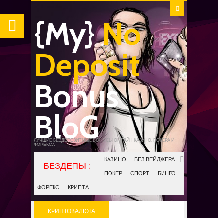
{My}
No
Deposit
Bonus
BloG
ЛУЧШИЕ БЕЗДЕПОЗИТНЫЕ БОНУСЫ ОНЛАЙН КАЗИНО, ПОКЕРА И
ФОРЕКСА
КАЗИНО
БЕЗ ВЕЙДЖЕРА
ПОКЕР
СПОРТ
БИНГО
ФОРЕКС
КРИПТА
КРИПТОВАЛЮТА