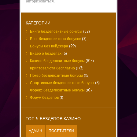
авторизоваться
.
КАТЕГОРИИ
Бинго бездепозитные бонусы
(32)
Блог бездепозитных бонусов
(3)
Бонусы без вейджера
(99)
Видео о бездепах
(6)
Казино бездепозитные бонусы
(813)
Криптовалюта бесплатно
(173)
Покер бездепозитные бонусы
(15)
Спортивные бездепозитные бонусы
(6)
Форекс бездепозитные бонусы
(107)
Форум бездепов
(1)
ТОП 5 БЕЗДЕПОВ КАЗИНО
АДМИН
ПОСЕТИТЕЛИ