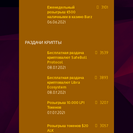
Еженедельный
3101
розыгрыш €500
наличными в казино Barz
06.06.2021
РАЗДАЧИ КРИПТЫ
Бесплатная раздача
3539
криптовалют SafeBull
Protocol
08.07.2021
Бесплатная раздача
3893
криптовалют Libra
Ecosystem
08.07.2021
Розыгрыш 10.000 LPI
3207
Токенов
07.07.2021
Розыгрыш токенов $20
3057
ALK