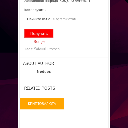
Заявленная награда: 300,000 SAFEBULL
Как получить:
1. Начните чат с
Telegram ботом
Получить
бонус
Tags:
SafeBull Protocol
ABOUT AUTHOR
fredooc
RELATED POSTS
КРИПТОВАЛЮТА
БЕСПЛАТНО