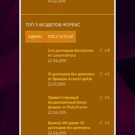
01.02.2015
ТОП 5 БЕЗДЕПОВ ФОРЕКС
АДМИН
ПОСЕТИТЕЛИ
Сто долларов бесплатно
4.8
от Larson&Holz
22.06.2015
15 долларов без депозита
4.5
от брокера GrandCapital
22.01.2015
Приветственный
4.5
бездепозитный бонус
форекс от RoboForex
22.06.2015
Брокер XM дарит 30
4.5
долларов без депозита
22.06.2015