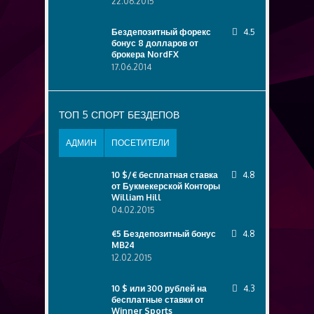
22.06.2015
Бездепозитный форекс
4.5
бонус 8 долларов от
брокера NordFX
17.06.2014
ТОП 5 СПОРТ БЕЗДЕПОВ
АДМИН
ПОСЕТИТЕЛИ
10 $/€ бесплатная ставка
4.8
от Букмекерской Конторы
William Hill
04.02.2015
€5 Бездепозитный бонус
4.8
MB24
12.02.2015
10 $ или 300 рублей на
4.3
бесплатные ставки от
Winner Sports