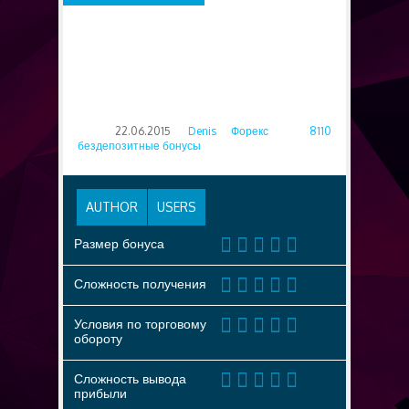
БЕЗДЕПОЗИТНЫЕ
БОНУСЫ
Posted
22.06.2015
by
Denis
in
Форекс
8110
бездепозитные бонусы
AUTHOR
USERS
Размер бонуса
Сложность получения
Условия по торговому
обороту
Сложность вывода
прибыли