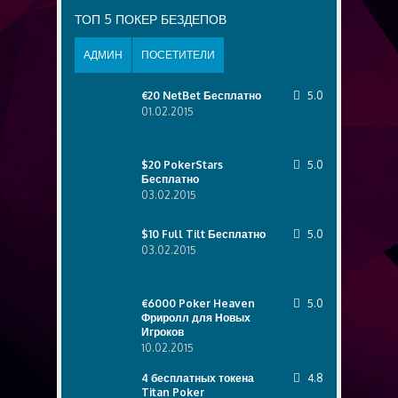
ТОП 5 ПОКЕР БЕЗДЕПОВ
АДМИН
ПОСЕТИТЕЛИ
€20 NetBet Бесплатно
5.0
01.02.2015
$20 PokerStars
5.0
Бесплатно
03.02.2015
$10 Full Tilt Бесплатно
5.0
03.02.2015
€6000 Poker Heaven
5.0
Фриролл для Новых
Игроков
10.02.2015
4 бесплатных токена
4.8
Titan Poker