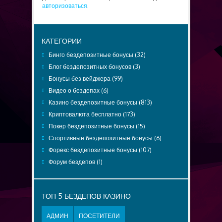
авторизоваться
.
КАТЕГОРИИ
Бинго бездепозитные бонусы
(32)
Блог бездепозитных бонусов
(3)
Бонусы без вейджера
(99)
Видео о бездепах
(6)
Казино бездепозитные бонусы
(813)
Криптовалюта бесплатно
(173)
Покер бездепозитные бонусы
(15)
Спортивные бездепозитные бонусы
(6)
Форекс бездепозитные бонусы
(107)
Форум бездепов
(1)
ТОП 5 БЕЗДЕПОВ КАЗИНО
АДМИН
ПОСЕТИТЕЛИ