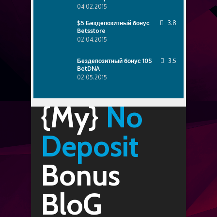
04.02.2015
$5 Бездепозитный бонус
3.8
Betsstore
02.04.2015
Бездепозитный бонус 10$
3.5
BetDNA
02.05.2015
{My}
No
Deposit
Bonus
BloG