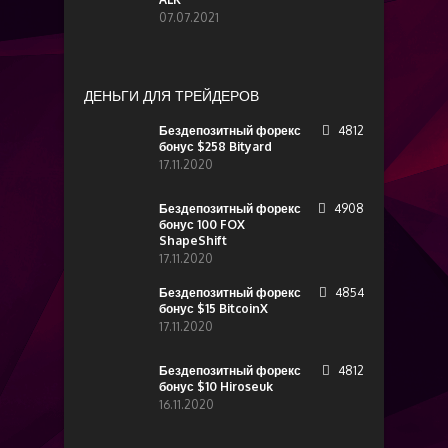
07.07.2021
ДЕНЬГИ ДЛЯ ТРЕЙДЕРОВ
Бездепозитный форекс
4812
бонус $258 Bityard
17.11.2020
Бездепозитный форекс
4908
бонус 100 FOX
ShapeShift
17.11.2020
Бездепозитный форекс
4854
бонус $15 BitcoinX
17.11.2020
Бездепозитный форекс
4812
бонус $10 Hiroseuk
16.11.2020