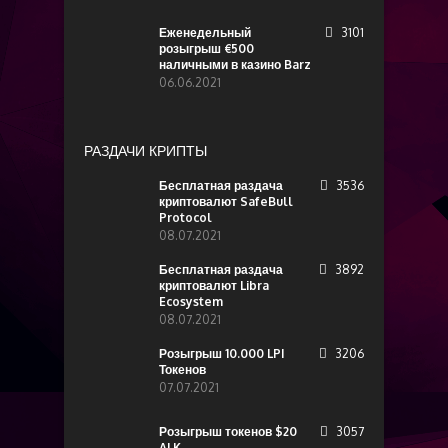
Еженедельный
3101
розыгрыш €500
наличными в казино Barz
06.06.2021
РАЗДАЧИ КРИПТЫ
Бесплатная раздача
3536
криптовалют SafeBull
Protocol
08.07.2021
Бесплатная раздача
3892
криптовалют Libra
Ecosystem
08.07.2021
Розыгрыш 10.000 LPI
3206
Токенов
07.07.2021
Розыгрыш токенов $20
3057
ALK