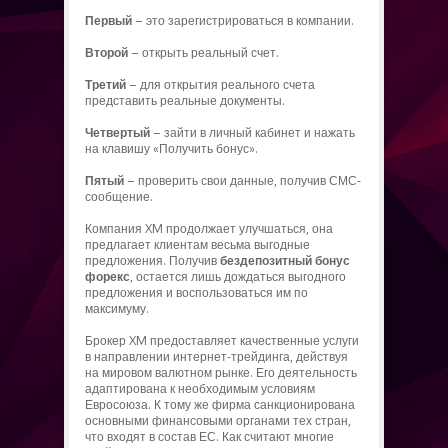
Первый
– это зарегистрироваться в компании.
Второй
– открыть реальный счет.
Третий
– для открытия реального счета
представить реальные документы.
Четвертый
– зайти в личный кабинет и нажать
на клавишу «Получить бонус».
Пятый
– проверить свои данные, получив СМС-
сообщение.
Компания XM продолжает улучшаться, она
предлагает клиентам весьма выгодные
предложения. Получив
бездепозитный бонус
форекс
, остается лишь дождаться выгодного
предложения и воспользоваться им по
максимуму.
Брокер XM предоставляет качественные услуги
в направлении интернет-трейдинга, действуя
на мировом валютном рынке. Его деятельность
адаптирована к необходимым условиям
Евросоюза. К тому же фирма санкционирована
основными финансовыми органами тех стран,
что входят в состав ЕС. Как считают многие