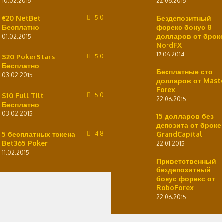
10.02.2015
22.06.2015
€20 NetBet
5.0
Бездепозитный
Бесплатно
форекс бонус 8
долларов от брок
01.02.2015
NordFX
17.06.2014
$20 PokerStars
5.0
Бесплатно
Бесплатные сто
03.02.2015
долларов от Mast
Forex
$10 Full Tilt
5.0
22.06.2015
Бесплатно
03.02.2015
15 долларов без
депозита от броке
5 бесплатных токена
4.8
GrandCapital
Bet365 Poker
22.01.2015
11.02.2015
Приветственный
бездепозитный
бонус форекс от
RoboForex
22.06.2015