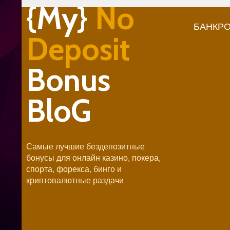
{My}
No
БАНКРО
Deposit
Bonus
BloG
Самые лучшие бездепозитные
бонусы для онлайн казино, покера,
спорта, форекса, бинго и
криптовалютные раздачи