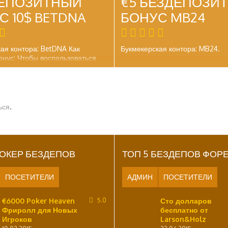
ЕПОЗИТНЫЙ
€5 БЕЗДЕПОЗИ
С 10$ BETDNA
БОНУС MB24
ая контора: BetDNA Как
Букмекерская контора: MB24.
онус: Чтобы воспользоваться
нусом, необходимо
роваться, ввести бонус в кассе
ля кого предназначен: Для
арых игроков. Сумма бонуса:
код: PLAYOFFS Вайджер бонуса:
ься
.
ктиве до: Активен до...
ПОКЕР БЕЗДЕПОВ
ТОП 5 БЕЗДЕПОВ ФОР
ПОСЕТИТЕЛИ
АДМИН
ПОСЕТИТЕЛИ
€6000 Poker Heaven
5.0
Сто долларов
Фриролл для Новых
бесплатно от
Игроков
Larson&Holz