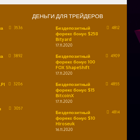
ДЕНЬГИ ДЛЯ ТРЕЙДЕРОВ
ча
3536
Бездепозитный
4812
форекс бонус $258
Bityard
17.11.2020
ча
3892
Бездепозитный
4909
форекс бонус 100
FOX ShapeShift
17.11.2020
PI
3206
Бездепозитный
4855
форекс бонус $15
BitcoinX
17.11.2020
в
3057
Бездепозитный
4814
форекс бонус $10
Hiroseuk
16.11.2020