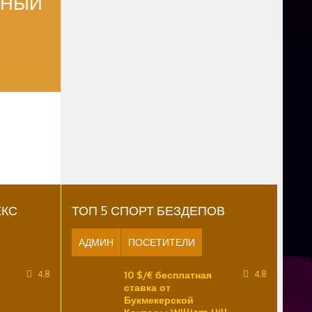
ТНЫЙ
ЕКС
ТОП 5 СПОРТ БЕЗДЕПОВ
АДМИН
ПОСЕТИТЕЛИ
4.8
10 $/€ бесплатная
4.8
ставка от
Букмекерской