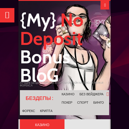
{My}
No
Deposit
Bonus
BloG
ЛУЧШИЕ БЕЗДЕПОЗИТНЫЕ БОНУСЫ ОНЛАЙН КАЗИНО, ПОКЕРА И
ФОРЕКСА
КАЗИНО
БЕЗ ВЕЙДЖЕРА
ПОКЕР
СПОРТ
БИНГО
ФОРЕКС
КРИПТА
КАЗИНО