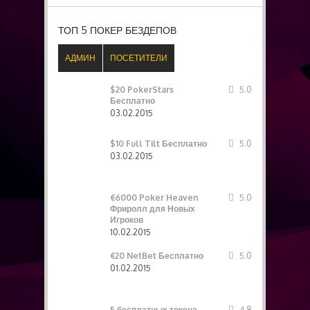
ТОП 5 ПОКЕР БЕЗДЕПОВ
АДМИН
ПОСЕТИТЕЛИ
$20 PokerStars
5.0
Бесплатно
03.02.2015
$10 Full Tilt Бесплатно
5.0
03.02.2015
€6000 Poker Heaven
5.0
Фриролл для Новых
Игроков
10.02.2015
€20 NetBet Бесплатно
5.0
01.02.2015
5 бесплатных токена
4.8