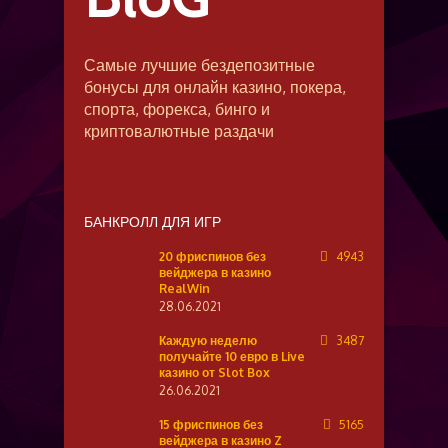
Самые лучшие бездепозитные
бонусы для онлайн казино, покера,
спорта, форекса, бинго и
криптовалютные раздачи
БАНКРОЛЛ ДЛЯ ИГР
20 фриспинов без
4943
вейджера в казино
RealWin
28.06.2021
Каждую неделю
3487
получайте 10 евро в Live
казино от Slot Box
26.06.2021
15 фриспинов без
5165
вейджера в казино Z