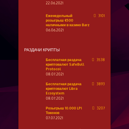
22.06.2021
Еженедельный
3101
розыгрыш €500
наличными в казино Barz
06.06.2021
РАЗДАЧИ КРИПТЫ
Бесплатная раздача
3538
криптовалют SafeBull
Protocol
08.07.2021
Бесплатная раздача
3893
криптовалют Libra
Ecosystem
08.07.2021
Розыгрыш 10.000 LPI
3207
Токенов
07.07.2021