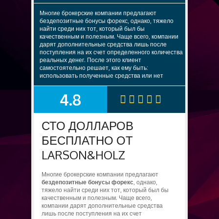
Многие брокерские компании предлагают
бездепозитные бонусы форекс, однако, тяжело
найти среди них тот, который был бы
качественным и полезным. Чаще всего, компании
дарят дополнительные средства лишь после
поступления на их счет определенного количества
реальных денег. После этого клиент
самостоятельно решает, как ему быть:
использовать полученные средства или нет
4.8
SUMMARY
СТО ДОЛЛАРОВ
БЕСПЛАТНО ОТ
LARSON&HOLZ
Многие брокерские компании предлагают
бездепозитные бонусы форекс
, однако,
тяжело найти среди них тот, который был бы
качественным и полезным. Чаще всего,
компании дарят дополнительные средства
лишь после поступления на их счет