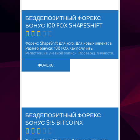
БЕЗДЕПОЗИТНЫЙ ФОРЕКС
БОНУС 100 FOX SHAPESHIFT
Форекс: ShapeShift Для кого: Для новых клиентов
Размер бонуса: 100 FOX Как получить:
Регистрация учетной записи. Проверка личности.
Подключите кошелек к Portis или аппаратный
кошелек на веб-сайте. Условия снятия бонуса:
ФОРЕКС
Применяются общие условия. Дополнительная
информация: Бонус...
БЕЗДЕПОЗИТНЫЕ
БОНУСЫ
БЕЗДЕПОЗИТНЫЙ ФОРЕКС
БОНУС $15 BITCOINX