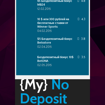
€5 Бездепозитный бонус
4.8
MB24
12.02.2015
10 $ или 300 рублей на
4.3
бесплатные ставки от
Winner Sports
04.02.2015
$5 Бездепозитный бонус
3.8
Betsstore
02.04.2015
Бездепозитный бонус 10$
3.5
BetDNA
02.05.2015
{My}
No
Deposit