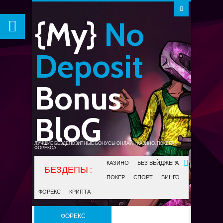
{My}
No
Deposit
Bonus
BloG
ЛУЧШИЕ БЕЗДЕПОЗИТНЫЕ БОНУСЫ ОНЛАЙН КАЗИНО, ПОКЕРА И
ФОРЕКСА
КАЗИНО
БЕЗ ВЕЙДЖЕРА
ПОКЕР
СПОРТ
БИНГО
ФОРЕКС
КРИПТА
ФОРЕКС