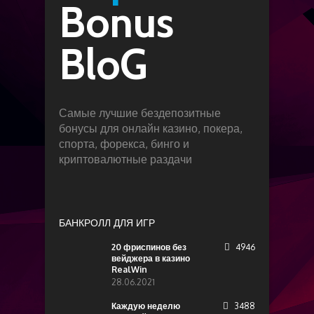
Bonus
BloG
Самые лучшие бездепозитные
бонусы для онлайн казино, покера,
спорта, форекса, бинго и
криптовалютные раздачи
БАНКРОЛЛ ДЛЯ ИГР
20 фриспинов без
4946
вейджера в казино
RealWin
28.06.2021
Каждую неделю
3488