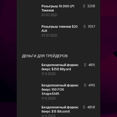
Розыгрыш 10.000 LPI
3208
Токенов
07.07.2021
Розыгрыш токенов $20
3057
ALK
07.07.2021
ДЕНЬГИ ДЛЯ ТРЕЙДЕРОВ
Бездепозитный форекс
4815
бонус $258 Bityard
17.11.2020
Бездепозитный форекс
4910
бонус 100 FOX
ShapeShift
17.11.2020
Бездепозитный форекс
4858
бонус $15 BitcoinX
17.11.2020