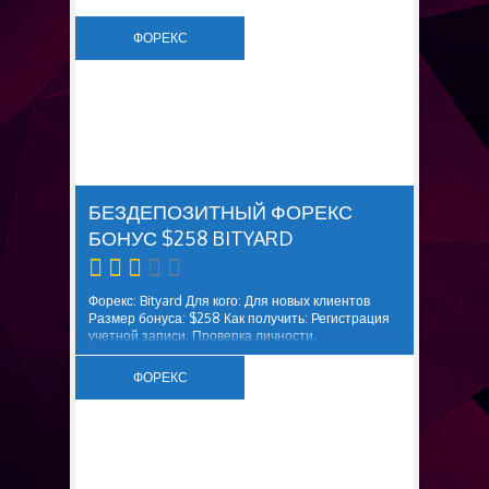
ФОРЕКС
БЕЗДЕПОЗИТНЫЕ
БОНУСЫ
БЕЗДЕПОЗИТНЫЙ ФОРЕКС
БОНУС $258 BITYARD
Форекс: Bityard Для кого: Для новых клиентов
Размер бонуса: $258 Как получить: Регистрация
учетной записи. Проверка личности.
Подтвердите свою электронную почту и номер
телефона. Условия снятия бонуса: Применяются
ФОРЕКС
общие условия. Дополнительная информация:
Бонус доступен до 31...
БЕЗДЕПОЗИТНЫЕ
БОНУСЫ