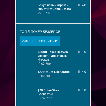
Бонус новым игрокам
4.8
20$ от NetGame Casino
29.01.2015
ТОП 5 ПОКЕР БЕЗДЕПОВ
АДМИН
ПОСЕТИТЕЛИ
€6000 Poker Heaven
5.0
Фриролл для Новых
Игроков
10.02.2015
€20 NetBet Бесплатно
5.0
01.02.2015
$20 PokerStars
5.0
Бесплатно
03.02.2015