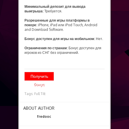
Минимальный депозит для вывода
выигрыша:
Требуется.
Разрешенные для игры платформы в
покере:
iPhone, iPad или iPod Touch, Android
and Download Software.
Бонус доступен для игры на мобильном:
Нет.
Ограничения по странам:
Бонус доступен для
игроков из СНГ без ограничений.
Получить
бонус
Tags:
Full Tilt
ABOUT AUTHOR
fredooc