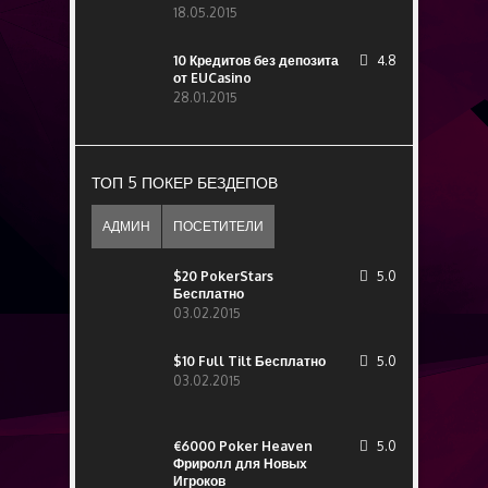
18.05.2015
10 Кредитов без депозита
4.8
от EUCasino
28.01.2015
ТОП 5 ПОКЕР БЕЗДЕПОВ
АДМИН
ПОСЕТИТЕЛИ
$20 PokerStars
5.0
Бесплатно
03.02.2015
$10 Full Tilt Бесплатно
5.0
03.02.2015
€6000 Poker Heaven
5.0
Фриролл для Новых
Игроков