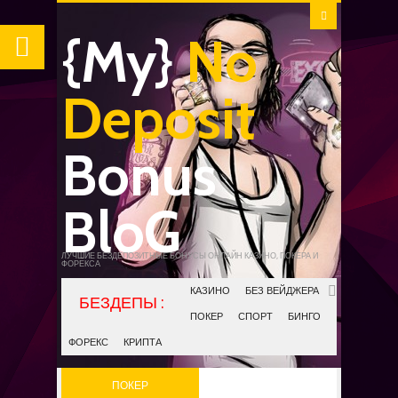
{My}
No
Deposit
Bonus
BloG
ЛУЧШИЕ БЕЗДЕПОЗИТНЫЕ БОНУСЫ ОНЛАЙН КАЗИНО, ПОКЕРА И
ФОРЕКСА
КАЗИНО
БЕЗ ВЕЙДЖЕРА
ПОКЕР
СПОРТ
БИНГО
ФОРЕКС
КРИПТА
ПОКЕР