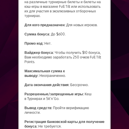
на различные турнирные билеты и билеты на
кэш-игры в магазине Full Tilt или использовать
их для участия в эксклюзивных отборочных
турнирах.
Для кого предназначен:
Для новых игроков.
Сумма бонуса:
До
$600.
Промо код:
Нет.
Вайджер бонуса:
Чтобы получить $10 бонуса,
Вам необходимо заработать 250 очков Full Tilt
Points.
Максимальная сумма к
выводу:
Неограниченно.
Дата окончания действия:
Бессрочно.
Разрешенные/запрещенные игры:
Кеш
в
Турнирах и Sit’n’Go.
Вывод средств:
Пройти верификацию
личности.
Регистрация банковской карты для получение
бонуса:
Не требуется.