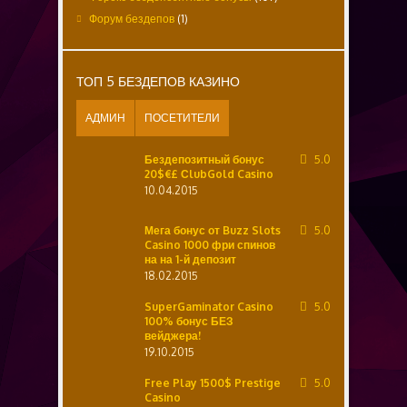
Форум бездепов
(1)
ТОП 5 БЕЗДЕПОВ КАЗИНО
АДМИН
ПОСЕТИТЕЛИ
Бездепозитный бонус
5.0
20$€£ СlubGold Casino
10.04.2015
Мега бонус от Buzz Slots
5.0
Casino 1000 фри спинов
на на 1-й депозит
18.02.2015
SuperGaminator Casino
5.0
100% бонус БЕЗ
вейджера!
19.10.2015
Free Play 1500$ Prestige
5.0
Casino