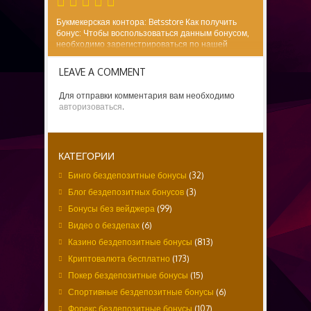
Букмекерская контора: Betsstore Как получить
бонус: Чтобы воспользоваться данным бонусом,
необходимо зарегистрироваться по нашей
ссылке.Бонус начисляется при соблюдении
Правил приема ставок и Правил пользования
LEAVE A COMMENT
сайтом, а так же Правил установленных в данном
разделе! Обратите внимание на то, что...
Для отправки комментария вам необходимо
авторизоваться
.
КАТЕГОРИИ
Бинго бездепозитные бонусы
(32)
Блог бездепозитных бонусов
(3)
Бонусы без вейджера
(99)
Видео о бездепах
(6)
Казино бездепозитные бонусы
(813)
Криптовалюта бесплатно
(173)
Покер бездепозитные бонусы
(15)
Спортивные бездепозитные бонусы
(6)
Форекс бездепозитные бонусы
(107)