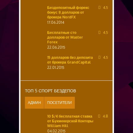
Бездепозитный форекс
4.5
бонус 8 долларов от
брокера NordFX
17.06.2014
Бесплатные сто
4.5
долларов от Master
Forex
22.06.2015
15 долларов без депозита
4.5
от брокера GrandCapital
22.01.2015
ТОП 5 СПОРТ БЕЗДЕПОВ
АДМИН
ПОСЕТИТЕЛИ
10 $/€ бесплатная ставка
4.8
от Букмекерской Конторы
William Hill
04.02.2015