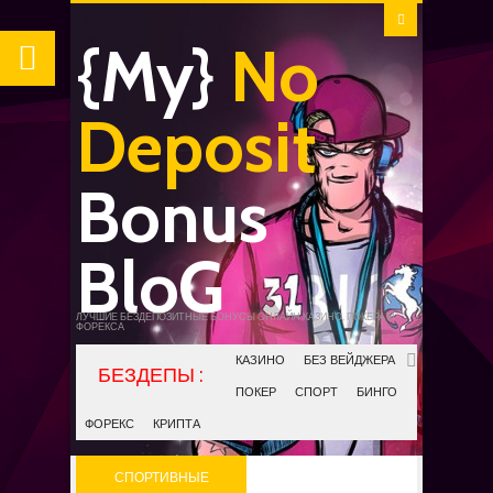
{My}
No
Deposit
Bonus
BloG
ЛУЧШИЕ БЕЗДЕПОЗИТНЫЕ БОНУСЫ ОНЛАЙН КАЗИНО, ПОКЕРА И
ФОРЕКСА
КАЗИНО
БЕЗ ВЕЙДЖЕРА
ПОКЕР
СПОРТ
БИНГО
ФОРЕКС
КРИПТА
СПОРТИВНЫЕ