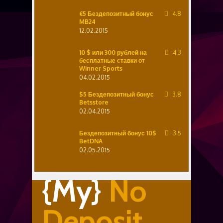
€5 Бездепозитный бонус
4.8
MB24
12.02.2015
10 $ или 300 рублей на
4.3
бесплатные ставки от
Winner Sports
04.02.2015
$5 Бездепозитный бонус
3.8
Betsstore
02.04.2015
Бездепозитный бонус 10$
3.5
BetDNA
02.05.2015
{My}
No
Deposit