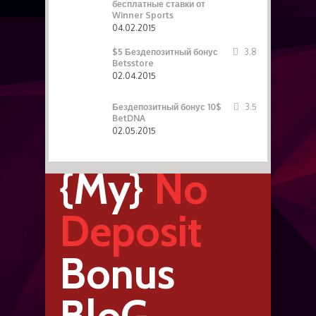
бесплатные ставки от
Winner Sports
04.02.2015
$5 Бездепозитный бонус
3.8
Betsstore
02.04.2015
Бездепозитный бонус 10$
3.5
BetDNA
02.05.2015
{My}
No
Deposit
Bonus
BloG