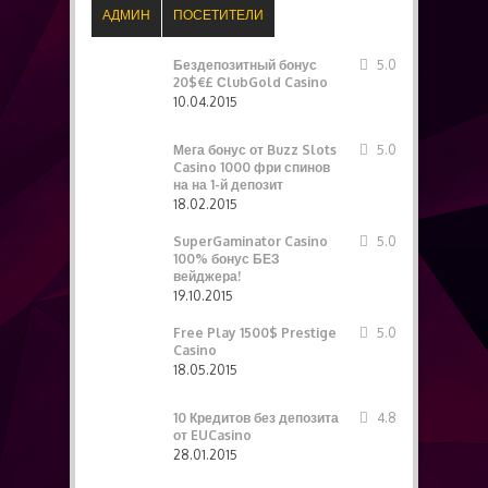
АДМИН
ПОСЕТИТЕЛИ
Бездепозитный бонус
5.0
20$€£ СlubGold Casino
10.04.2015
Мега бонус от Buzz Slots
5.0
Casino 1000 фри спинов
на на 1-й депозит
18.02.2015
SuperGaminator Casino
5.0
100% бонус БЕЗ
вейджера!
19.10.2015
Free Play 1500$ Prestige
5.0
Casino
18.05.2015
10 Кредитов без депозита
4.8
от EUCasino
28.01.2015