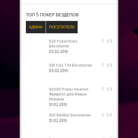
ТОП 5 ПОКЕР БЕЗДЕПОВ
АДМИН
ПОСЕТИТЕЛИ
$20 PokerStars
5.0
Бесплатно
03.02.2015
$10 Full Tilt Бесплатно
5.0
03.02.2015
€6000 Poker Heaven
5.0
Фриролл для Новых
Игроков
10.02.2015
€20 NetBet Бесплатно
5.0
01.02.2015