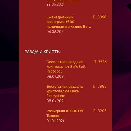
22.06.2021
Еженедельный
3098
розыгрыш €500
наличными в казино Barz
06.06.2021
РАЗДАЧИ КРИПТЫ
Бесплатная раздача
3526
криптовалют SafeBull
Protocol
08.07.2021
Бесплатная раздача
3883
криптовалют Libra
Ecosystem
08.07.2021
Розыгрыш 10.000 LPI
3203
Токенов
07.07.2021