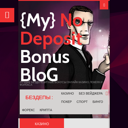
{My}
No
Deposit
Bonus
BloG
ЛУЧШИЕ БЕЗДЕПОЗИТНЫЕ БОНУСЫ ОНЛАЙН КАЗИНО, ПОКЕРА И
ФОРЕКСА
КАЗИНО
БЕЗ ВЕЙДЖЕРА
ПОКЕР
СПОРТ
БИНГО
ФОРЕКС
КРИПТА
КАЗИНО