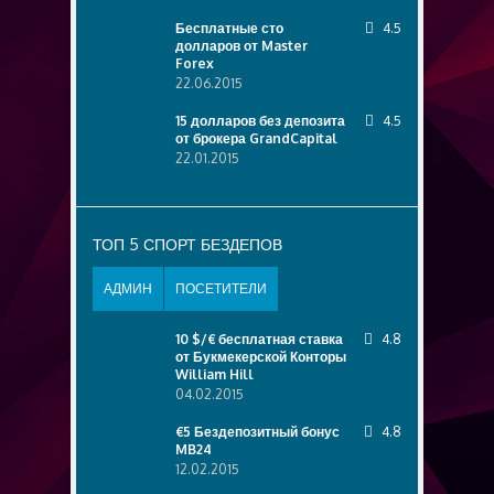
Бесплатные сто
4.5
долларов от Master
Forex
22.06.2015
15 долларов без депозита
4.5
от брокера GrandCapital
22.01.2015
ТОП 5 СПОРТ БЕЗДЕПОВ
АДМИН
ПОСЕТИТЕЛИ
10 $/€ бесплатная ставка
4.8
от Букмекерской Конторы
William Hill
04.02.2015
€5 Бездепозитный бонус
4.8
MB24
12.02.2015