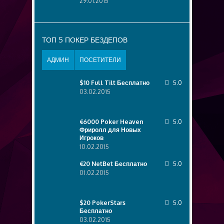
29.01.2015
ТОП 5 ПОКЕР БЕЗДЕПОВ
АДМИН
ПОСЕТИТЕЛИ
$10 Full Tilt Бесплатно
5.0
03.02.2015
€6000 Poker Heaven
5.0
Фриролл для Новых
Игроков
10.02.2015
€20 NetBet Бесплатно
5.0
01.02.2015
$20 PokerStars
5.0
Бесплатно
03.02.2015