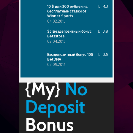
10 $ или 300 рублей на
4.3
бесплатные ставки от
Winner Sports
04.02.2015
$5 Бездепозитный бонус
3.8
Betsstore
02.04.2015
Бездепозитный бонус 10$
3.5
BetDNA
02.05.2015
{My}
No
Deposit
Bonus