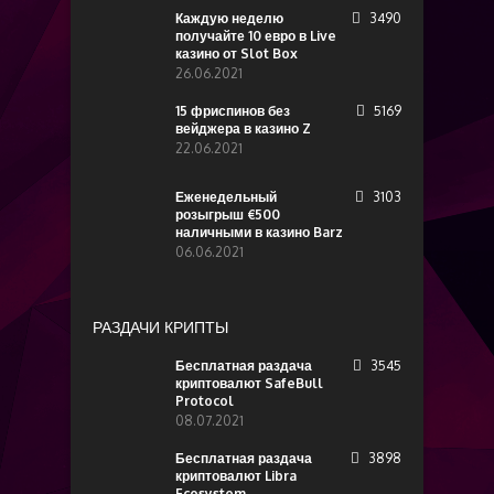
Каждую неделю
3490
получайте 10 евро в Live
казино от Slot Box
26.06.2021
15 фриспинов без
5169
вейджера в казино Z
22.06.2021
Еженедельный
3103
розыгрыш €500
наличными в казино Barz
06.06.2021
РАЗДАЧИ КРИПТЫ
Бесплатная раздача
3545
криптовалют SafeBull
Protocol
08.07.2021
Бесплатная раздача
3898
криптовалют Libra
Ecosystem