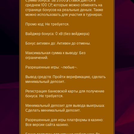
Сумма бонуса: За 2000$ ставок дается в
среднем 100 CP, которые можно обменять на
странице бонусов на реальные деньги. Также
можно использовать для участия в турнирах.
Промо код: Не требуется.
Вайджер бонуса: 0 xB (без вейджера)
Бонус активен до: Активен до отмены.
Максимальная сумма к выводу: Без
ограничений.
Разрешенные игры: ~любые~.
Вывод средств: Пройти верификацию, сделать
минимальный депозит.
Регистрация банковской карты для получение
бонуса: Не требуется.
Минимальный депозит для вывода выигрыша:
Сделать минимальный депозит.
Разрешенные для игры платформы в казино:
Все версии сайта казино.