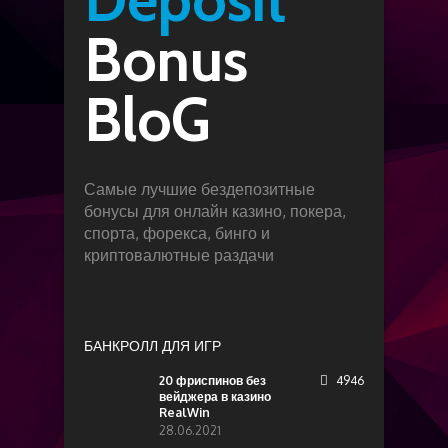
Bonus
BloG
Самые лучшие бездепозитные
бонусы для онлайн казино, покера,
спорта, форекса, бинго и
криптовалютные раздачи
БАНКРОЛЛ ДЛЯ ИГР
20 фриспинов без
4946
вейджера в казино
RealWin
28.06.2021