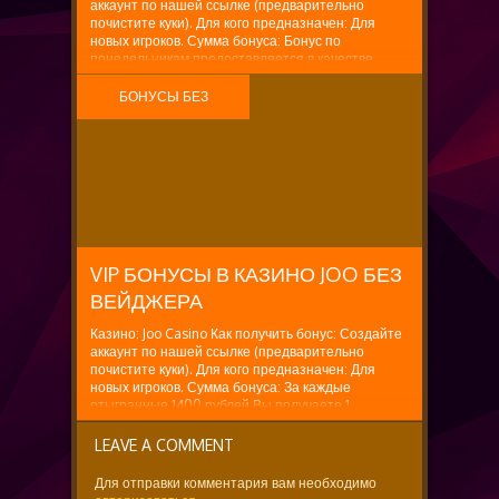
аккаунт по нашей ссылке (предварительно
почистите куки). Для кого предназначен: Для
новых игроков. Сумма бонуса: Бонус по
понедельникам предоставляется в качестве
вознаграждания от 7BitCasino за активность
игроков на выходных. Промо...
БОНУСЫ БЕЗ
ВЕЙДЖЕРА
VIP БОНУСЫ В КАЗИНО JOO БЕЗ
ВЕЙДЖЕРА
Казино: Joo Casino Как получить бонус: Создайте
аккаунт по нашей ссылке (предварительно
почистите куки). Для кого предназначен: Для
новых игроков. Сумма бонуса: За каждые
отыгранные 1400 рублей Вы получаете 1
комппоинт. Вы можете обменять комппоинты на
реальные деньги! (минимальная...
LEAVE A COMMENT
Для отправки комментария вам необходимо