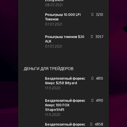
08.07.2021
Розыгрыш 10.000 LPI
3210
Токенов
07.07.2021
Розыгрыш токенов $20
3057
ALK
07.07.2021
ДЕНЬГИ ДЛЯ ТРЕЙДЕРОВ
Бездепозитный форекс
4815
бонус $258 Bityard
17.11.2020
Бездепозитный форекс
4910
бонус 100 FOX
ShapeShift
17.11.2020
Бездепозитный форекс
4858