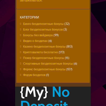
авторизоваться
.
КАТЕГОРИИ
Бинго бездепозитные бонусы
(32)
Блог бездепозитных бонусов
(3)
Бонусы без вейджера
(99)
Видео о бездепах
(6)
Казино бездепозитные бонусы
(813)
Криптовалюта бесплатно
(173)
Покер бездепозитные бонусы
(15)
Спортивные бездепозитные бонусы
(6)
Форекс бездепозитные бонусы
(107)
Форум бездепов
(1)
{My}
No
Deposit