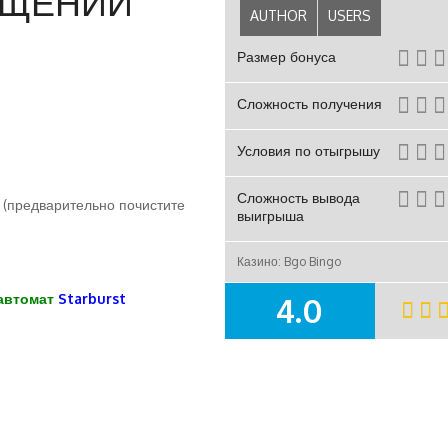
АЩЕНИЙ
AUTHOR
USERS
Размер бонуса
Сложность получения
Условия по отыгрышу
Сложность вывода
 (предварительно почистите
выигрыша
Казино: Bgo Bingo
 автомат
Starburst
4.0
SUMMARY