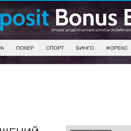
posit
Bonus 
ЛУЧШИЕ БЕЗДЕПОЗИТНЫЕ БОНУСЫ ОНЛАЙН КАЗИ
РА
ПОКЕР
СПОРТ
БИНГО
ФОРЕКС