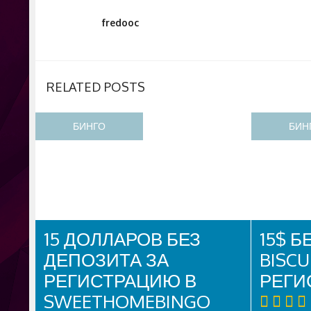
fredooc
RELATED POSTS
БИНГО
БИН
БЕЗДЕПОЗИТНЫЕ
БЕЗДЕПО
БОНУСЫ
БОН
15 ДОЛЛАРОВ БЕЗ
15$ Б
ДЕПОЗИТА ЗА
BISCU
РЕГИСТРАЦИЮ В
РЕГИ
SWEETHOMEBINGO