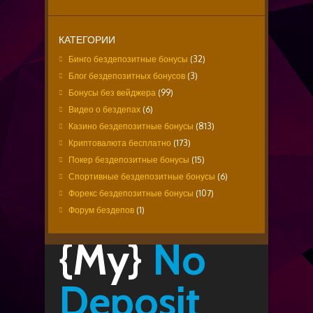
КАТЕГОРИИ
Бинго бездепозитные бонусы
(32)
Блог бездепозитных бонусов
(3)
Бонусы без вейджера
(99)
Видео о бездепах
(6)
Казино бездепозитные бонусы
(813)
Криптовалюта бесплатно
(173)
Покер бездепозитные бонусы
(15)
Спортивные бездепозитные бонусы
(6)
Форекс бездепозитные бонусы
(107)
Форум бездепов
(1)
{My}
No
Deposit