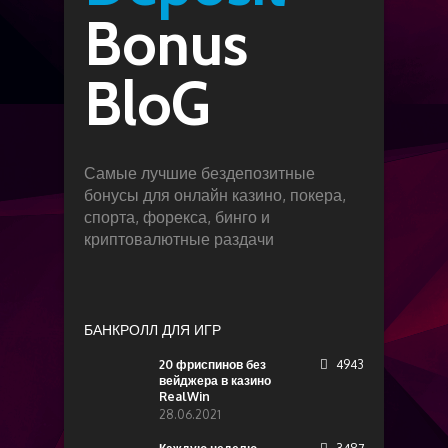
Bonus
BloG
Самые лучшие бездепозитные
бонусы для онлайн казино, покера,
спорта, форекса, бинго и
криптовалютные раздачи
БАНКРОЛЛ ДЛЯ ИГР
20 фриспинов без
4943
вейджера в казино
RealWin
28.06.2021