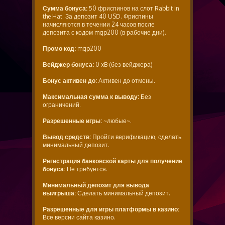
Сумма бонуса:
50 фриспинов на слот Rabbit in
the Hat. За депозит 40 USD. Фриспины
начисляются в течении 24 часов после
депозита с кодом mgp200 (в рабочие дни).
Промо код:
mgp200
Вейджер бонуса:
0 xB (без вейджера)
Бонус активен до:
Активен до отмены.
Максимальная сумма к выводу:
Без
ограничений.
Разрешенные игры:
~любые~.
Вывод средств:
Пройти верификацию, сделать
минимальный депозит.
Регистрация банковской карты для получение
бонуса:
Не требуется.
Минимальный депозит для вывода
выигрыша:
Сделать минимальный депозит.
Разрешенные для игры платформы в казино:
Все версии сайта казино.