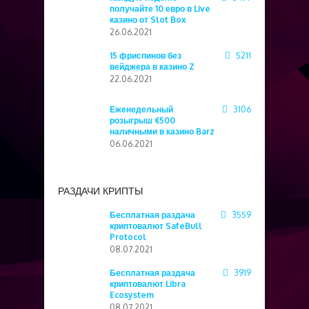
получайте 10 евро в Live
казино от Slot Box
26.06.2021
15 фриспинов без
5211
вейджера в казино Z
22.06.2021
Еженедельный
3106
розыгрыш €500
наличными в казино Barz
06.06.2021
РАЗДАЧИ КРИПТЫ
Бесплатная раздача
3559
криптовалют SafeBull
Protocol
08.07.2021
Бесплатная раздача
3919
криптовалют Libra
Ecosystem
08.07.2021