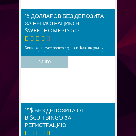
15 ДОЛЛАРОВ БЕЗ ДЕПОЗИТА
ЗА РЕГИСТРАЦИЮ В
SWEETHOMEBINGO
Бинго хол: sweethomebingo.com Как получить
бонус: Чтобы получить бонус откройте новый
счет в sweethomebingo, подтвердите почту, бонус
БИНГО
будет зачислен на ваш счет автоматически. Для
кого предназначен: Для новых игроков игроков.
Сумма бонуса: 15$. Промо код: не требуется.
БЕЗДЕПОЗИТНЫЕ
Вайджер бонуса: 30x Бонус...
БОНУСЫ
15$ БЕЗ ДЕПОЗИТА ОТ
BISCUITBINGO ЗА
РЕГИСТРАЦИЮ