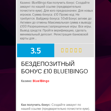
Казино: Blue1Bingo Как получить бонус: Создайте
аккаунт по нашей ссылке (предварительно
почистите куки). Для кого предназначен: Для новых
игроков. Сумма бонуса: £10 Промо код: Не
требуется. Вайджер бонуса: 50xB Бонус активе до:
Активен до отмены Максимальная сумма к выводу:
£100 Разрешенные/запрещенные игры: Все игры.
Вывод средств: Пройти верификацию, сделать
минимальный депозит. Регистрация банковской
карты для ..
3.5
SUMMARY
БЕЗДЕПОЗИТНЫЙ
БОНУС £10 BLUE1BINGO
Казино:
Blue1Bingo
Как получить бонус:
Создайте аккаунт по
нашей ссылке (предварительно почистите куки).