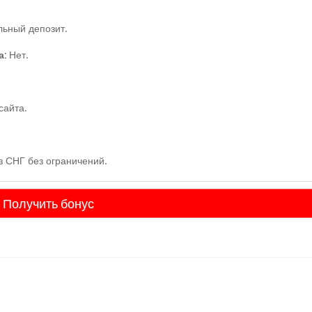
ьный депозит.
а:
Нет.
сайта.
з СНГ без ограничений.
Получить бонус