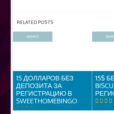
RELATED POSTS
БИНГО
БИН
БЕЗДЕПОЗИТНЫЕ
БЕЗДЕПО
БОНУСЫ
БОН
15 ДОЛЛАРОВ БЕЗ
15$ Б
ДЕПОЗИТА ЗА
BISCU
РЕГИСТРАЦИЮ В
РЕГИ
SWEETHOMEBINGO
Бинго хол:
бонус: Что