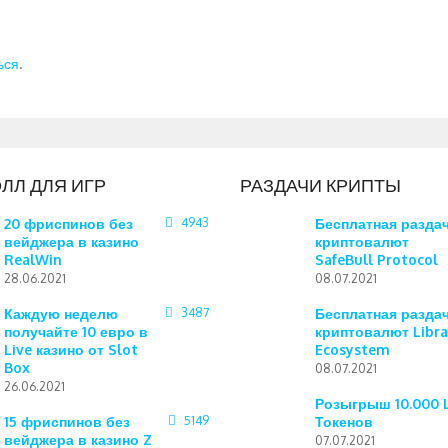
в biscuitbingo, подтвердите
ус будет зачислен на ваш счет
ски. Для кого
ься
.
ен: Для новых игроков игроков.
са: 15$. Промо код: не
 Вайджер бонуса: 60x Бонус...
ЛЛ ДЛЯ ИГР
РАЗДАЧИ КРИПТЫ
20 фриспинов без
4943
Бесплатная разда
вейджера в казино
криптовалют
RealWin
SafeBull Protocol
28.06.2021
08.07.2021
Каждую неделю
3487
Бесплатная разда
получайте 10 евро в
криптовалют Libra
Live казино от Slot
Ecosystem
Box
08.07.2021
26.06.2021
Розыгрыш 10.000 L
15 фриспинов без
5149
Токенов
вейджера в казино Z
07.07.2021