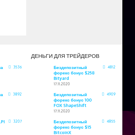
ДЕНЬГИ ДЛЯ ТРЕЙДЕРОВ
ча
3536
Бездепозитный
4812
форекс бонус $258
Bityard
17.11.2020
ча
3892
Бездепозитный
4909
форекс бонус 100
FOX ShapeShift
17.11.2020
PI
3207
Бездепозитный
4855
форекс бонус $15
BitcoinX