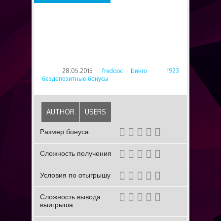
БЕЗДЕПОЗИТНЫЕ
БОНУСЫ
Posted
28.05.2015
by
fredooc
in
Бинго
1923
бездепозитные бонусы
AUTHOR
USERS
Размер бонуса
Сложность получения
Условия по отыгрышу
Сложность вывода
выигрыша