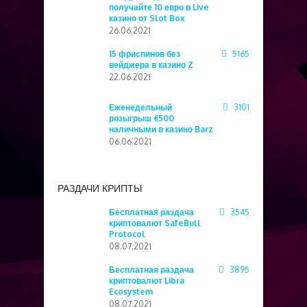
получайте 10 евро в Live
казино от Slot Box
26.06.2021
15 фриспинов без
5165
вейджера в казино Z
22.06.2021
Еженедельный
3101
розыгрыш €500
наличными в казино Barz
06.06.2021
РАЗДАЧИ КРИПТЫ
Бесплатная раздача
3545
криптовалют SafeBull
Protocol
08.07.2021
Бесплатная раздача
3895
криптовалют Libra
Ecosystem
08.07.2021