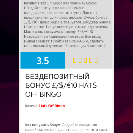
Казино: Hats Off Bingo Как получить бонус:
Создайте аккаунт по нашей ссылке
(предварительно почистите куки). Для кого
предназначен: Для новых игроков. Сумма бонуса:
£/$/€10 Промо код: Не требуется. Вайджер бонуса:
Неизвестно. Бонус активе до: Активен до отмены
Максимальная сумма к выводу: £/$/€100
Разрешенные/запрещенные игры: Все игры.
Вывод средств: Пройти верификацию, сделать
минимальный депозит. Регистрация банковской ..
3.5
SUMMARY
БЕЗДЕПОЗИТНЫЙ
БОНУС £/$/€10 HATS
OFF BINGO
Казино:
Hats Off Bingo
Как получить бонус:
Создайте аккаунт по
нашей ссылке (предварительно почистите куки).