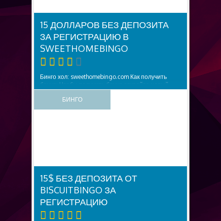
15 ДОЛЛАРОВ БЕЗ ДЕПОЗИТА
ЗА РЕГИСТРАЦИЮ В
SWEETHOMEBINGO
Бинго хол: sweethomebingo.com Как получить
бонус: Чтобы получить бонус откройте новый
счет в sweethomebingo, подтвердите почту, бонус
БИНГО
будет зачислен на ваш счет автоматически. Для
кого предназначен: Для новых игроков игроков.
Сумма бонуса: 15$. Промо код: не требуется.
БЕЗДЕПОЗИТНЫЕ
Вайджер бонуса: 30x Бонус...
БОНУСЫ
15$ БЕЗ ДЕПОЗИТА ОТ
BISCUITBINGO ЗА
РЕГИСТРАЦИЮ