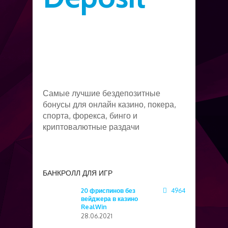
Bonus
BloG
Самые лучшие бездепозитные
бонусы для онлайн казино, покера,
спорта, форекса, бинго и
криптовалютные раздачи
БАНКРОЛЛ ДЛЯ ИГР
20 фриспинов без
4964
вейджера в казино
RealWin
28.06.2021