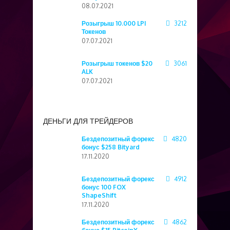
08.07.2021
Розыгрыш 10.000 LPI
3212
Токенов
07.07.2021
Розыгрыш токенов $20
3061
ALK
07.07.2021
ДЕНЬГИ ДЛЯ ТРЕЙДЕРОВ
Бездепозитный форекс
4820
бонус $258 Bityard
17.11.2020
Бездепозитный форекс
4912
бонус 100 FOX
ShapeShift
17.11.2020
Бездепозитный форекс
4862