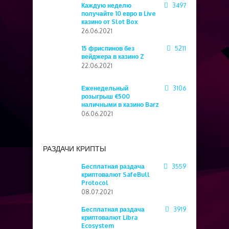
Каждую неделю
3497
получайте 10 евро в Live
казино от Slot Box
26.06.2021
15 фриспинов без
5211
вейджера в казино Z
22.06.2021
Еженедельный
3106
розыгрыш €500
наличными в казино Barz
06.06.2021
РАЗДАЧИ КРИПТЫ
Бесплатная раздача
3559
криптовалют SafeBull
Protocol
08.07.2021
Бесплатная раздача
3919
криптовалют Libra
Ecosystem