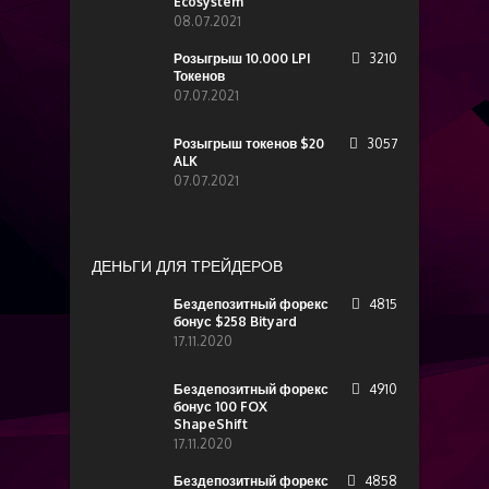
Ecosystem
08.07.2021
Розыгрыш 10.000 LPI
3210
Токенов
07.07.2021
Розыгрыш токенов $20
3057
ALK
07.07.2021
ДЕНЬГИ ДЛЯ ТРЕЙДЕРОВ
Бездепозитный форекс
4815
бонус $258 Bityard
17.11.2020
Бездепозитный форекс
4910
бонус 100 FOX
ShapeShift
17.11.2020
Бездепозитный форекс
4858