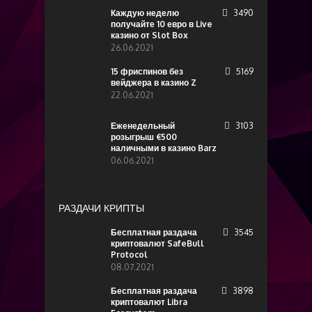
Каждую неделю
3490
получайте 10 евро в Live
казино от Slot Box
26.06.2021
15 фриспинов без
5169
вейджера в казино Z
22.06.2021
Еженедельный
3103
розыгрыш €500
наличными в казино Barz
06.06.2021
РАЗДАЧИ КРИПТЫ
Бесплатная раздача
3545
криптовалют SafeBull
Protocol
08.07.2021
Бесплатная раздача
3898
криптовалют Libra