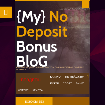
{My}
No
Deposit
Bonus
BloG
ЛУЧШИЕ БЕЗДЕПОЗИТНЫЕ БОНУСЫ ОНЛАЙН КАЗИНО, ПОКЕРА И
ФОРЕКСА
КАЗИНО
БЕЗ ВЕЙДЖЕРА
ПОКЕР
СПОРТ
БИНГО
ФОРЕКС
КРИПТА
БОНУСЫ БЕЗ