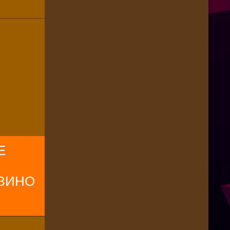
Е
АЗИНО
 бонус:
лке