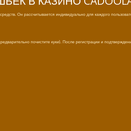
БЕК В КАЗИНО CADOOL
 средств. Он рассчитывается индивидуально для каждого пользоват
предварительно почистите куки). После регистрации и подтверждени