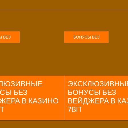
Ы БЕЗ
БОНУСЫ БЕЗ
ЖЕРА
ВЕЙДЖЕРА
ЛЮЗИВНЫЕ
ЭКСКЛЮЗИВНЫ
СЫ БЕЗ
БОНУСЫ БЕЗ
ЖЕРА В КАЗИНО
ВЕЙДЖЕРА В К
ET
7BIT
bet Casino Как получить бонус:
Казино: 7BitCasino Как получить
ккаунт по нашей ссылке
Создайте аккаунт по нашей ссы