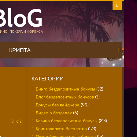
BloG
НО, ПОКЕРА И ФОРЕКСА
КРИПТА
КАТЕГОРИИ
Бинго бездепозитные бонусы
(32)
Блог бездепозитных бонусов
(3)
Бонусы без вейджера
(99)
Видео о бездепах
(6)
Казино бездепозитные бонусы
(813)
612
Криптовалюта бесплатно
(173)
Покер бездепозитные бонусы
(15)