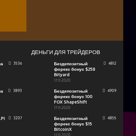
). Для кого
ов. Сумма
ам
а
. Промо...
ДЕНЬГИ ДЛЯ ТРЕЙДЕРОВ
ча
3536
Бездепозитный
4812
форекс бонус $258
Bityard
17.11.2020
ча
3893
Бездепозитный
4909
форекс бонус 100
FOX ShapeShift
17.11.2020
PI
3207
Бездепозитный
4855
форекс бонус $15
BitcoinX
17.11.2020