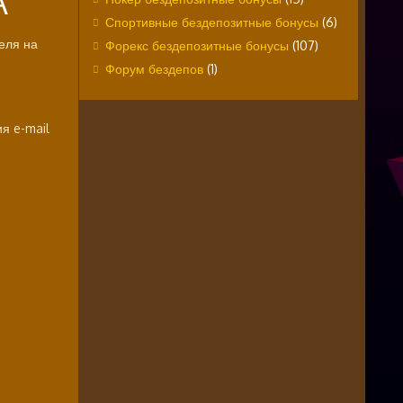
A
Спортивные бездепозитные бонусы
(6)
еля на
Форекс бездепозитные бонусы
(107)
Форум бездепов
(1)
я e-mail