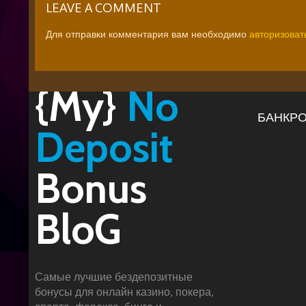
(предварительно почистите куки). Для кого
(предварит
LEAVE A COMMENT
предназначен: Для новых игроков. Сумма
предназнач
бонуса: Минимальная сумма ставок в
бонуса: За
Для отправки комментария вам необходимо
авторизоват
видеослотах, необходимая для получения
100 CP, ко
1 “Ясона” составляет 4000 RUB/150
странице б
BYN/25,800 KZT/600,000...
Также можн
{My}
No
БАНКРО
Deposit
Bonus
BloG
Самые лучшие бездепозитные
бонусы для онлайн казино, покера,