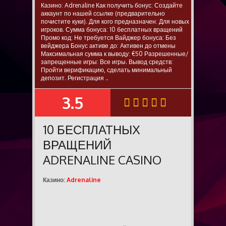
Казино: Adrenaline Как получить бонус: Создайте
аккаунт по нашей ссылке (предварительно
почистите куки). Для кого предназначен: Для новых
игроков. Сумма бонуса: 10 бесплатных вращений
Промо код: Не требуется Вайджер бонуса: Без
вейджера Бонус активе до: Активен до отмены
Максимальная сумма к выводу: €50 Разрешенные/
запрещенные игры: Все игры. Вывод средств:
Пройти верификацию, сделать минимальный
депозит. Регистрация ..
3.5
SUMMARY
10 БЕСПЛАТНЫХ
ВРАЩЕНИЙ
ADRENALINE CASINO
Казино:
Adrenaline