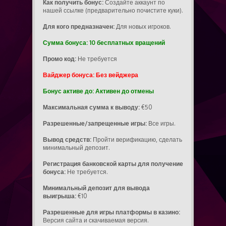
Как получить бонус:
Создайте аккаунт по
нашей ссылке (предварительно почистите куки).
Для кого предназначен:
Для новых игроков.
Сумма бонуса: 10 бесплатных вращений
Промо код:
Не требуется
Вайджер бонуса: Без вейджера
Бонус активе до: Активен до отмены
Максимальная сумма к выводу:
€50
Разрешенные/запрещенные игры:
Все игры.
Вывод средств:
Пройти верификацию, сделать
минимальный депозит.
Регистрация банковской карты для получение
бонуса:
Не требуется.
Минимальный депозит для вывода
выигрыша:
€10
Разрешенные для игры платформы в казино:
Версия сайта и скачиваемая версия.