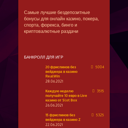
Самые лучшие бездепозитные
бонусы для онлайн казино, покера,
спорта, форекса, бинго и
криптовалютные раздачи
БАНКРОЛЛ ДЛЯ ИГР
20 фриспинов без
5004
вейджера в казино
RealWin
28.06.2021
Каждую неделю
3515
получайте 10 евро в Live
казино от Slot Box
26.06.2021
15 фриспинов без
5325
вейджера в казино Z
22.06.2021