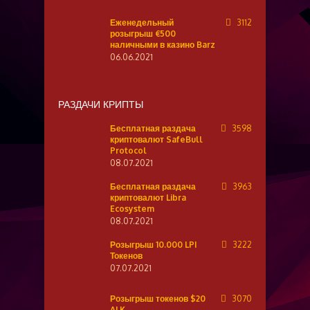
Еженедельный
3112
розыгрыш €500
наличными в казино Barz
06.06.2021
РАЗДАЧИ КРИПТЫ
Бесплатная раздача
3598
криптовалют SafeBull
Protocol
08.07.2021
Бесплатная раздача
3963
криптовалют Libra
Ecosystem
08.07.2021
Розыгрыш 10.000 LPI
3222
Токенов
07.07.2021
Розыгрыш токенов $20
3070
ALK