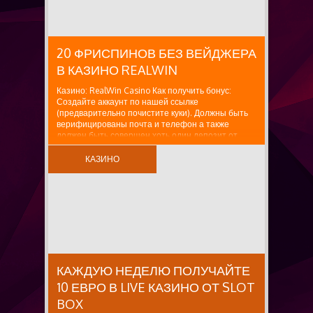
20 ФРИСПИНОВ БЕЗ ВЕЙДЖЕРА
В КАЗИНО REALWIN
Казино: RealWin Casino Как получить бонус:
Создайте аккаунт по нашей ссылке
(предварительно почистите куки). Должны быть
верифицированы почта и телефон а также
должен быть совершен хоть один депозит от
1000 RUB, 15$ и 1 ставка на депозит. Для кого
предназначен: Для новых игроков. Сумма...
КАЗИНО
БЕЗДЕПОЗИТНЫЕ
БОНУСЫ
КАЖДУЮ НЕДЕЛЮ ПОЛУЧАЙТЕ
10 ЕВРО В LIVE КАЗИНО ОТ SLOT
BOX