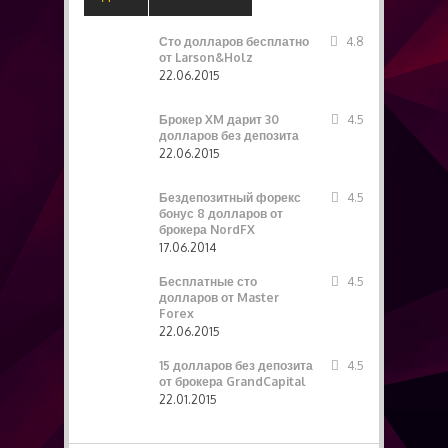
Сто долларов бесплатно
4.8
от Larson&Holz
22.06.2015
Брокер XM дарит 30
4.5
долларов без депозита
22.06.2015
Бездепозитный форекс
4.5
бонус 8 долларов от
брокера NordFX
17.06.2014
Бесплатные сто
4.5
долларов от Master
Forex
22.06.2015
15 долларов без депозита
4.5
от брокера GrandCapital
22.01.2015