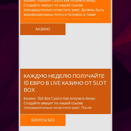
Казино: RealWin Casino Как получить бонус:
Создайте аккаунт по нашей ссылке
(предварительно почистите куки). Должны быть
верифицированы почта и телефон а также
должен быть совершен хоть один депозит от
1000 RUB, 15$ и 1 ставка на депозит. Для кого
предназначен: Для новых игроков. Сумма...
КАЗИНО
БЕЗДЕПОЗИТНЫЕ
БОНУСЫ
КАЖДУЮ НЕДЕЛЮ ПОЛУЧАЙТЕ
10 ЕВРО В LIVE КАЗИНО ОТ SLOT
BOX
Казино: Slot Box Casino Как получить бонус:
Создайте аккаунт по нашей ссылке
(предварительно почистите куки). После
регистрации и подтверждения e-mail Для кого
предназначен: Для новых игроков. Сумма бонуса:
БОНУСЫ БЕЗ
Внесите депозит в размере 50+ евро, затем
сделайте ставку на общую сумму 200...