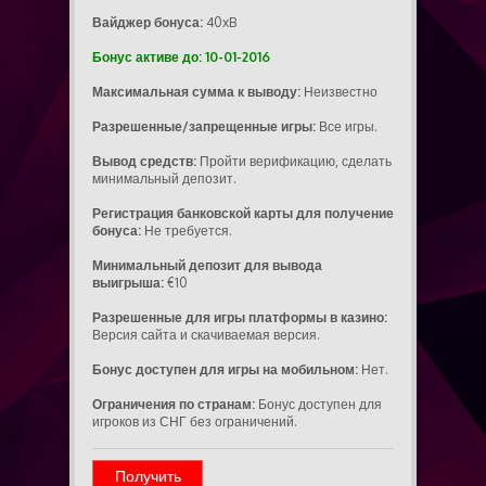
Вайджер бонуса:
40xB
Бонус активе до: 10-01-2016
Максимальная сумма к выводу:
Неизвестно
Разрешенные/запрещенные игры:
Все игры.
Вывод средств:
Пройти верификацию, сделать
минимальный депозит.
Регистрация банковской карты для получение
бонуса:
Не требуется.
Минимальный депозит для вывода
выигрыша:
€10
Разрешенные для игры платформы в казино:
Версия сайта и скачиваемая версия.
Бонус доступен для игры на мобильном:
Нет.
Ограничения по странам:
Бонус доступен для
игроков из СНГ без ограничений.
Получить