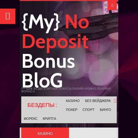
{My}
No
Deposit
Bonus
BloG
ЛУЧШИЕ БЕЗДЕПОЗИТНЫЕ БОНУСЫ ОНЛАЙН КАЗИНО, ПОКЕРА И
ФОРЕКСА
КАЗИНО
БЕЗ ВЕЙДЖЕРА
ПОКЕР
СПОРТ
БИНГО
ФОРЕКС
КРИПТА
КАЗИНО