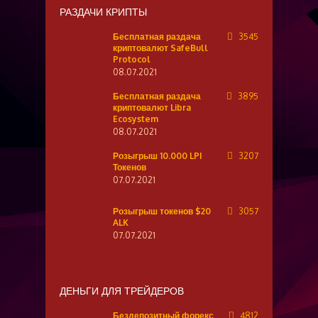
РАЗДАЧИ КРИПТЫ
Бесплатная раздача
3545
криптовалют SafeBull
Protocol
08.07.2021
Бесплатная раздача
3895
криптовалют Libra
Ecosystem
08.07.2021
Розыгрыш 10.000 LPI
3207
Токенов
07.07.2021
Розыгрыш токенов $20
3057
ALK
07.07.2021
ДЕНЬГИ ДЛЯ ТРЕЙДЕРОВ
Бездепозитный форекс
4812