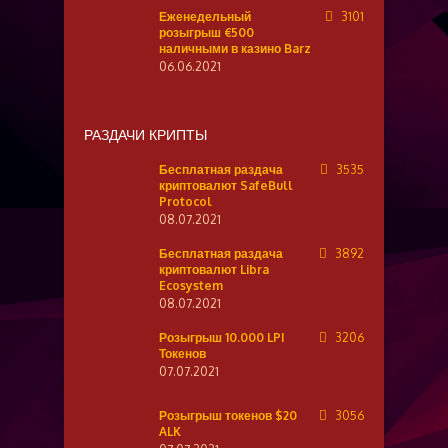
Еженедельный
3101
розыгрыш €500
наличными в казино Barz
06.06.2021
РАЗДАЧИ КРИПТЫ
Бесплатная раздача
3535
криптовалют SafeBull
Protocol
08.07.2021
Бесплатная раздача
3892
криптовалют Libra
Ecosystem
08.07.2021
Розыгрыш 10.000 LPI
3206
Токенов
07.07.2021
Розыгрыш токенов $20
3056
ALK