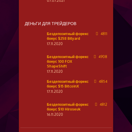
07.07.2021
ДЕНЬГИ ДЛЯ ТРЕЙДЕРОВ
Бездепозитный форекс
4811
бонус $258 Bityard
17.11.2020
Бездепозитный форекс
4908
бонус 100 FOX
ShapeShift
17.11.2020
Бездепозитный форекс
4854
бонус $15 BitcoinX
17.11.2020
Бездепозитный форекс
4812
бонус $10 Hiroseuk
16.11.2020