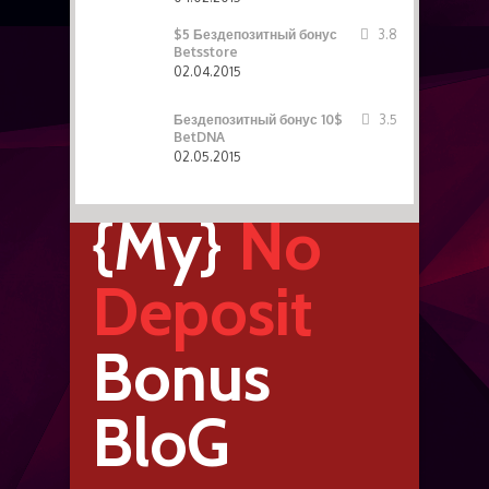
$5 Бездепозитный бонус
3.8
Betsstore
02.04.2015
Бездепозитный бонус 10$
3.5
BetDNA
02.05.2015
{My}
No
Deposit
Bonus
BloG