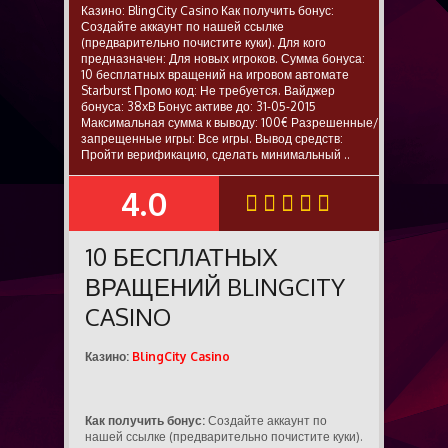
Казино: BlingCity Casino Как получить бонус:
Создайте аккаунт по нашей ссылке
(предварительно почистите куки). Для кого
предназначен: Для новых игроков. Сумма бонуса:
10 бесплатных вращений на игровом автомате
Starburst Промо код: Не требуется. Вайджер
бонуса: 38xB Бонус активе до: 31-05-2015
Максимальная сумма к выводу: 100€ Разрешенные/
запрещенные игры: Все игры. Вывод средств:
Пройти верификацию, сделать минимальный ..
4.0
SUMMARY
10 БЕСПЛАТНЫХ
ВРАЩЕНИЙ BLINGCITY
CASINO
Казино:
BlingCity Casino
Как получить бонус:
Создайте аккаунт по
нашей ссылке (предварительно почистите куки).