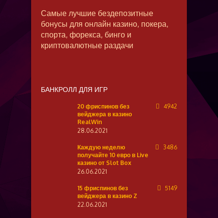
Самые лучшие бездепозитные
бонусы для онлайн казино, покера,
спорта, форекса, бинго и
криптовалютные раздачи
БАНКРОЛЛ ДЛЯ ИГР
20 фриспинов без
4942
вейджера в казино
RealWin
28.06.2021
Каждую неделю
3486
получайте 10 евро в Live
казино от Slot Box
26.06.2021
15 фриспинов без
5149
вейджера в казино Z
22.06.2021