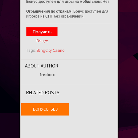
Бонус доступен для игры на мобильном:
Нет.
Ограничения по странам:
Бонус доступен для
игроков из СНГ без ограничений.
Получить
бонус
Tags:
BlingCity Casino
ABOUT AUTHOR
fredooc
RELATED POSTS
БОНУСЫ БЕЗ
ВЕЙДЖЕРА