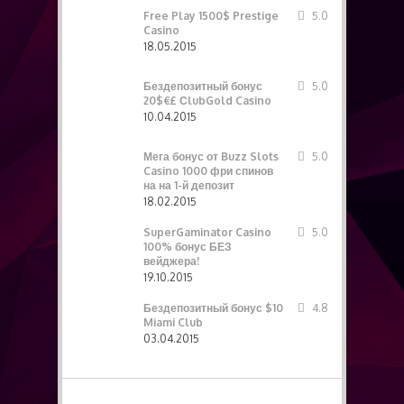
Free Play 1500$ Prestige
5.0
Casino
18.05.2015
Бездепозитный бонус
5.0
20$€£ СlubGold Casino
10.04.2015
Мега бонус от Buzz Slots
5.0
Casino 1000 фри спинов
на на 1-й депозит
18.02.2015
SuperGaminator Casino
5.0
100% бонус БЕЗ
вейджера!
19.10.2015
Бездепозитный бонус $10
4.8
Miami Club
03.04.2015