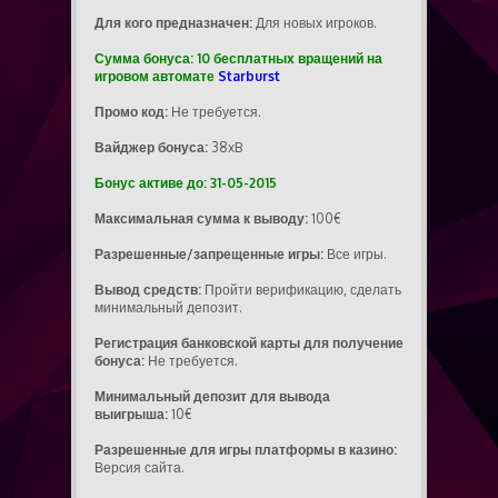
Для кого предназначен:
Для новых игроков.
Сумма бонуса: 10 бесплатных вращений на
игровом автомате
Starburst
Промо код:
Не требуется.
Вайджер бонуса:
38xB
Бонус активе до: 31-05-2015
Максимальная сумма к выводу:
100€
Разрешенные/запрещенные игры:
Все игры.
Вывод средств:
Пройти верификацию, сделать
минимальный депозит.
Регистрация банковской карты для получение
бонуса:
Не требуется.
Минимальный депозит для вывода
выигрыша:
10€
Разрешенные для игры платформы в казино:
Версия сайта.