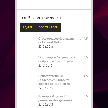
ТОП 5 БЕЗДЕПОВ ФОРЕКС
АДМИН
ПОСЕТИТЕЛИ
Сто долларов бесплатно
4.8
от Larson&Holz
22.06.2015
15 долларов без депозита
4.5
от брокера GrandCapital
22.01.2015
Приветственный
4.5
бездепозитный бонус
форекс от RoboForex
22.06.2015
Брокер XM дарит 30
4.5
долларов без депозита
22.06.2015