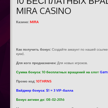
10 БЕСПЛАТНЫХ ВР
MIRA CASINO
Казино:
MIRA
Как получить бонус:
Создайте аккаунт по нашей ссылке
куки).
Для кого предназначен:
Для новых игроков.
Сумма бонуса: 10 бесплатных вращений на слот
Game
Промо код:
10THRNS
Вайджер бонуса: $1 = 3 VIP-балла
Бонус активе до: 08-02-2016