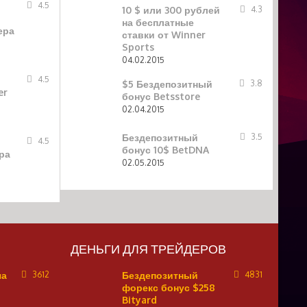
4.5
10 $ или 300 рублей
4.3
на бесплатные
ера
ставки от Winner
Sports
04.02.2015
4.5
$5 Бездепозитный
3.8
er
бонус Betsstore
02.04.2015
Бездепозитный
3.5
4.5
бонус 10$ BetDNA
ра
02.05.2015
ДЕНЬГИ ДЛЯ ТРЕЙДЕРОВ
ча
3612
Бездепозитный
4831
форекс бонус $258
Bityard