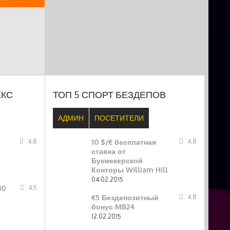
). После
-mail Для
гроков.
сь по
сплатных
ЕКС
ТОП 5 СПОРТ БЕЗДЕПОВ
АДМИН
ПОСЕТИТЕЛИ
4.8
10 $/€ бесплатная
4.8
ставка от
Букмекерской
Конторы William Hill
04.02.2015
30
4.5
€5 Бездепозитный
4.8
бонус MB24
12.02.2015