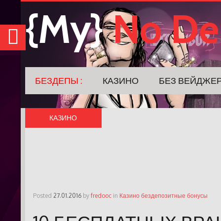
{My}
No De
КАЗИНО
БЕЗ ВЕЙДЖЕ
КАЗИНО
БЕЗДЕПОЗИТНЫЕ
БОНУСЫ
Posted
27.01.2016
by
fredooc
in
Казино бездепозитные бонусы