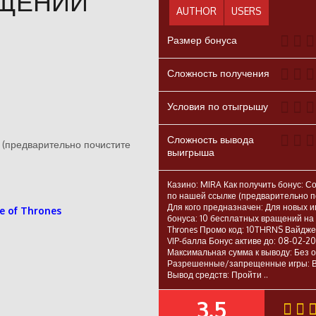
АЩЕНИЙ
AUTHOR
USERS
Размер бонуса
Сложность получения
Условия по отыгрышу
Сложность вывода
 (предварительно почистите
выигрыша
Казино: MIRA Как получить бонус: С
по нашей ссылке (предварительно по
Для кого предназначен: Для новых и
 of Thrones
бонуса: 10 бесплатных вращений на 
Thrones Промо код: 10THRNS Вайджер
VIP-балла Бонус активе до: 08-02-20
Максимальная сумма к выводу: Без 
Разрешенные/запрещенные игры: В
Вывод средств: Пройти ..
3.5
SUMMARY