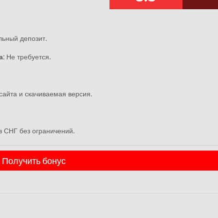
ьный депозит.
а:
Не требуется.
айта и скачиваемая версия.
з СНГ без ограничений.
Получить бонус