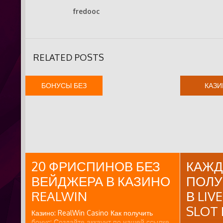
fredooc
RELATED POSTS
БОНУСЫ БЕЗ
КАЗ
ВЕЙДЖЕРА
БЕЗДЕПО
БОН
20 ФРИСПИНОВ БЕЗ
КАЖД
ВЕЙДЖЕРА В КАЗИНО
ПОЛУ
REALWIN
В LIV
SLOT
Казино: RealWin Casino Как получить
бонус: Создайте аккаунт по нашей ссылке