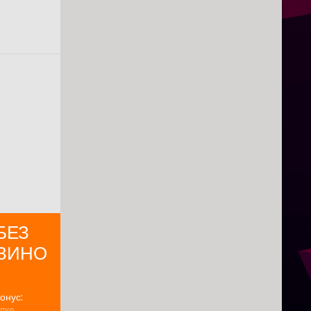
БЕЗ
АЗИНО
онус:
лке