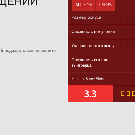
АЩЕНИЙ
AUTHOR
USERS
Размер бонуса
Сложность получения
Условия по отыгрышу
 (предварительно почистите
Сложность вывода
выигрыша
Казино: Super Slots
3.3
SUMMARY