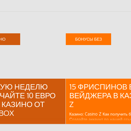
ИНО
БОНУСЫ БЕЗ
ЗИТНЫЕ
ВЕЙДЖЕРА
УСЫ
УЮ НЕДЕЛЮ
15 ФРИСПИНОВ 
ЧАЙТЕ 10 ЕВРО
ВЕЙДЖЕРА В К
E КАЗИНО ОТ
Z
 BOX
Казино: Casino Z Как получить б
Создайте аккаунт по нашей ссы
ot Box Casino Как получить
(предварительно почистите куки
дайте аккаунт по нашей ссылке
регистрации и подтверждения e