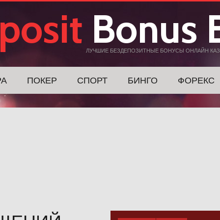
posit
Bonus 
ЛУЧШИЕ БЕЗДЕПОЗИТНЫЕ БОНУСЫ ОНЛАЙН КАЗИ
РА
ПОКЕР
СПОРТ
БИНГО
ФОРЕКС