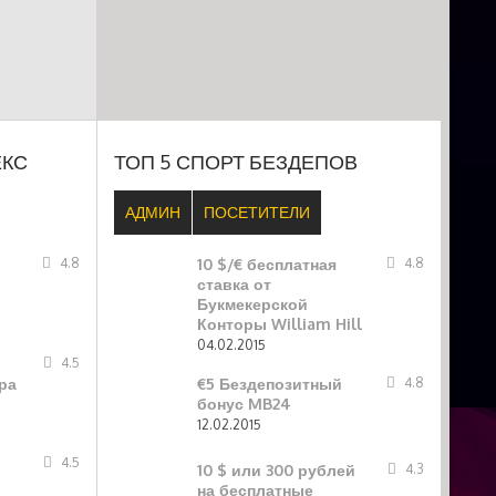
гроков.
сь по
сплатных
ЕКС
ТОП 5 СПОРТ БЕЗДЕПОВ
АДМИН
ПОСЕТИТЕЛИ
4.8
10 $/€ бесплатная
4.8
ставка от
Букмекерской
Конторы William Hill
04.02.2015
4.5
ра
€5 Бездепозитный
4.8
бонус MB24
12.02.2015
4.5
10 $ или 300 рублей
4.3
на бесплатные