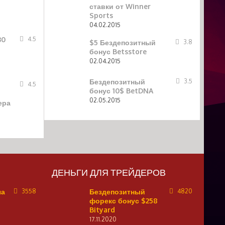
ставки от Winner
Sports
04.02.2015
30
4.5
$5 Бездепозитный
3.8
бонус Betsstore
02.04.2015
Бездепозитный
3.5
4.5
бонус 10$ BetDNA
02.05.2015
ера
ДЕНЬГИ ДЛЯ ТРЕЙДЕРОВ
ча
3558
Бездепозитный
4820
форекс бонус $258
Bityard
17.11.2020