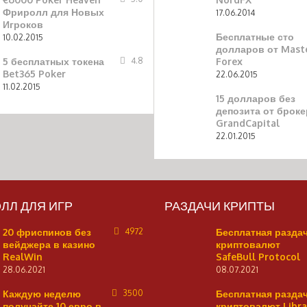
Фриролл для Новых
17.06.2014
Игроков
Бесплатные сто
10.02.2015
долларов от Mast
5 бесплатных токена
4.8
Forex
Bet365 Poker
22.06.2015
11.02.2015
15 долларов без
депозита от броке
GrandCapital
22.01.2015
ЛЛ ДЛЯ ИГР
РАЗДАЧИ КРИПТЫ
20 фриспинов без
4972
Бесплатная разда
вейджера в казино
криптовалют
RealWin
SafeBull Protocol
28.06.2021
08.07.2021
Каждую неделю
3500
Бесплатная разда
получайте 10 евро в
криптовалют Libra