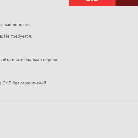
ьный депозит.
а:
Не требуется.
айта и скачиваемая версия.
з СНГ без ограничений.