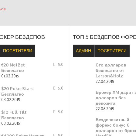
и и подтверждения e-mail Для
Сумма бонуса: Зарегистрируйте
азначен: Для новых игроков.
нашей ссылке и получите 15 бе
ься
.
са: Внесите депозит в размере
спинов. Сразу после...
затем сделайте ставку на общую
..
ПОКЕР БЕЗДЕПОВ
ТОП 5 БЕЗДЕПОВ ФОР
ПОСЕТИТЕЛИ
АДМИН
ПОСЕТИТЕЛИ
€20 NetBet
5.0
Сто долларов
Бесплатно
бесплатно от
Larson&Holz
01.02.2015
22.06.2015
$20 PokerStars
5.0
Брокер XM дарит 
Бесплатно
долларов без
03.02.2015
депозита
22.06.2015
$10 Full Tilt
5.0
Бесплатно
Бездепозитный
03.02.2015
форекс бонус 8
долларов от брок
€6000 Poker Heaven
5.0
NordFX