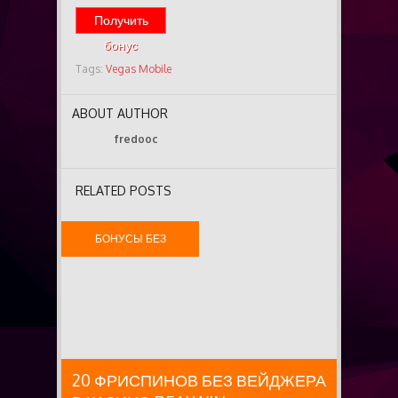
Получить
бонус
Tags:
Vegas Mobile
ABOUT AUTHOR
fredooc
RELATED POSTS
БОНУСЫ БЕЗ
ВЕЙДЖЕРА
20 ФРИСПИНОВ БЕЗ ВЕЙДЖЕРА