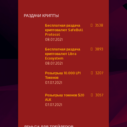
РАЗДАЧИ КРИПТЫ
Бесплатная раздача
3538
криптовалют SafeBull
Protocol
08.07.2021
Бесплатная раздача
3893
криптовалют Libra
Ecosystem
08.07.2021
Розыгрыш 10.000 LPI
3207
Токенов
07.07.2021
Розыгрыш токенов $20
3057
ALK
07.07.2021
ДЕНЬГИ ДЛЯ ТРЕЙДЕРОВ