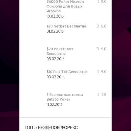
€6000 Poker Heaven
5.0
Фриролл для Новых
Игроков
10.02.2015
€20 NetBet Бесплатно
5.0
01.02.2015
$20 PokerStars
5.0
Бесплатно
03.02.2015
$10 Full Tilt Бесплатно
5.0
03.02.2015
5 бесплатных токена
4.8
Bet365 Poker
11.02.2015
ТОП 5 БЕЗДЕПОВ ФОРЕКС