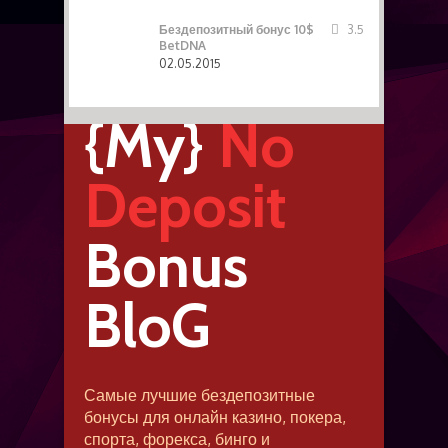
Бездепозитный бонус 10$
3.5
BetDNA
02.05.2015
{My}
No
Deposit
Bonus
BloG
Самые лучшие бездепозитные
бонусы для онлайн казино, покера,
спорта, форекса, бинго и