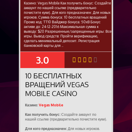
Казино: Vegas Mobile Как получить бонус: Создайте
аккаунт по нашей ссылке (предварительно
почистите куки). Для кого предназначен: Для новых
игроков. Сумма бонуса: 10 бесплатных вращений
Промо код: TT10 Вайджер бонуса: 50xB Бонус
активе до: 24-12-2016 Максимальная сумма к
выводу: $20 Разрешенные/запрещенные игры: Все
игры. Вывод средств: Пройти верификацию,
сделать минимальный депозит. Регистрация
банковской карты для ..
3.0
SUMMARY
10 БЕСПЛАТНЫХ
ВРАЩЕНИЙ VEGAS
MOBILE CASINO
Казино:
Vegas Mobile
Как получить бонус:
Создайте аккаунт по
нашей ссылке (предварительно почистите куки).
Для кого предназначен:
Для новых игроков.