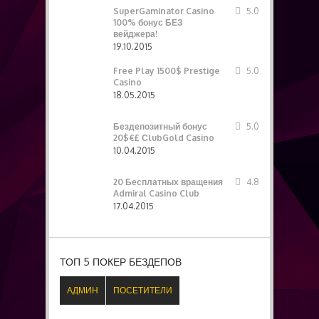
SuperGaminator Casino
5.0
100% бонус БЕЗ
вейджера!
19.10.2015
Free Play 1500$ Prestige
5.0
Casino
18.05.2015
Бездепозитный бонус
5.0
20$€£ СlubGold Casino
10.04.2015
20 Бесплатных вращения
4.8
Admiral Casino Club
17.04.2015
ТОП 5 ПОКЕР БЕЗДЕПОВ
АДМИН
ПОСЕТИТЕЛИ