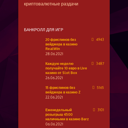
криптовалютные раздачи
БАНКРОЛЛ ДЛЯ ИГР
20 фриспинов без
4943
вейджера в казино
RealWin
28.06.2021
Каждую неделю
3487
получайте 10 евро в Live
казино от Slot Box
26.06.2021
15 фриспинов без
5165
вейджера в казино Z
22.06.2021
Еженедельный
3101
розыгрыш €500
наличными в казино Barz
06.06.2021