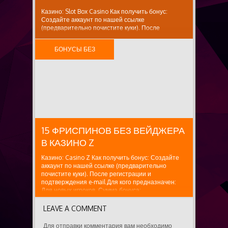
Казино: Slot Box Casino Как получить бонус:
Создайте аккаунт по нашей ссылке
(предварительно почистите куки). После
регистрации и подтверждения e-mail Для кого
предназначен: Для новых игроков. Сумма бонуса:
БОНУСЫ БЕЗ
Внесите депозит в размере 50+ евро, затем
сделайте ставку на общую сумму 200...
ВЕЙДЖЕРА
15 ФРИСПИНОВ БЕЗ ВЕЙДЖЕРА
В КАЗИНО Z
Казино: Casino Z Как получить бонус: Создайте
аккаунт по нашей ссылке (предварительно
почистите куки). После регистрации и
подтверждения e-mail Для кого предназначен:
Для новых игроков. Сумма бонуса:
Зарегистрируйтесь по нашей ссылке и получите
15 бесплатных спинов. Сразу после...
LEAVE A COMMENT
Для отправки комментария вам необходимо