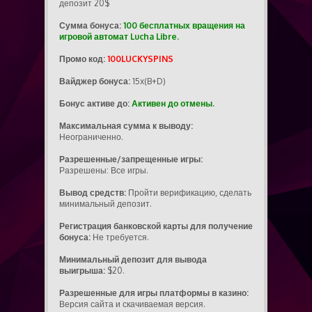
депозит 20$
Сумма бонуса:
100 бесплатных вращения на
игровой автомат Lucha Libre.
Промо код:
100LUCKYSPINS
Вайджер бонуса:
15x(B+D)
Бонус активе до:
Активен до отмены.
Максимальная сумма к выводу:
Неограниченно.
Разрешенные/запрещенные игры:
Разрешены: Все игры.
Вывод средств:
Пройти верификацию, сделать
минимальный депозит.
Регистрация банковской карты для получение
бонуса:
Не требуется.
Минимальный депозит для вывода
выигрыша:
$20.
Разрешенные для игры платформы в казино:
Версия сайта и скачиваемая версия.