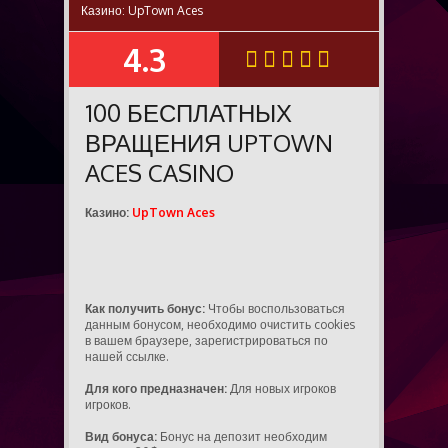
Казино: UpTown Aces
4.3
SUMMARY
100 БЕСПЛАТНЫХ
ВРАЩЕНИЯ UPTOWN
ACES CASINO
Казино:
UpTown Aces
Как получить бонус:
Чтобы воспользоваться
данным бонусом, необходимо очистить cookies
в вашем браузере, зарегистрироваться по
нашей ссылке.
Для кого предназначен:
Для новых игроков
игроков.
Вид бонуса:
Бонус на депозит необходим