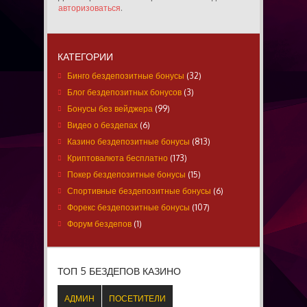
авторизоваться
.
КАТЕГОРИИ
Бинго бездепозитные бонусы
(32)
Блог бездепозитных бонусов
(3)
Бонусы без вейджера
(99)
Видео о бездепах
(6)
Казино бездепозитные бонусы
(813)
Криптовалюта бесплатно
(173)
Покер бездепозитные бонусы
(15)
Спортивные бездепозитные бонусы
(6)
Форекс бездепозитные бонусы
(107)
Форум бездепов
(1)
ТОП 5 БЕЗДЕПОВ КАЗИНО
АДМИН
ПОСЕТИТЕЛИ