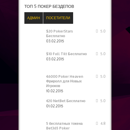
ТОП 5 ПОКЕР БЕЗДЕПОВ
АДМИН
ПОСЕТИТЕЛИ
$20 PokerStars
5.0
Бесплатно
03.02.2015
$10 Full Tilt Бесплатно
5.0
03.02.2015
€6000 Poker Heaven
5.0
Фриролл для Новых
Игроков
10.02.2015
€20 NetBet Бесплатно
5.0
01.02.2015
5 бесплатных токена
4.8
Bet365 Poker