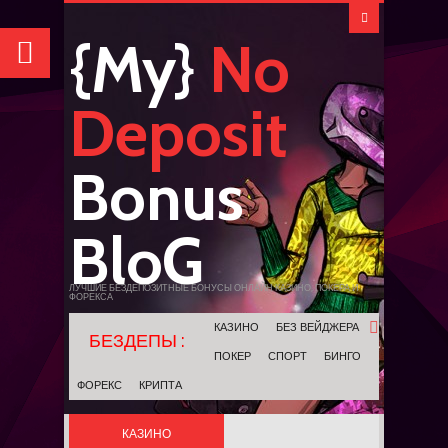
{My}
No
Deposit
Bonus
BloG
ЛУЧШИЕ БЕЗДЕПОЗИТНЫЕ БОНУСЫ ОНЛАЙН КАЗИНО, ПОКЕРА И
ФОРЕКСА
КАЗИНО
БЕЗ ВЕЙДЖЕРА
ПОКЕР
СПОРТ
БИНГО
ФОРЕКС
КРИПТА
КАЗИНО