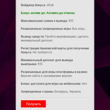
Вайджер бонуса:
40xB
Бонус активе до: Активен до отмены
Максимальная сумма к выводу:
€10
Разрешенные/запрещенные игры:
Все игры.
Вывод средств:
Пройти верификацию, сделать
минимальный депозит.
Регистрация банковской карты для получение
бонуса:
Не требуется.
Минимальный депозит для вывода
выигрыша:
€10
Разрешенные для игры платформы в казино:
Версия сайта и скачиваемая версия.
Бонус доступен для игры на мобильном:
Нет.
Запрещенные страны:
Беларусь, Украина
Получить