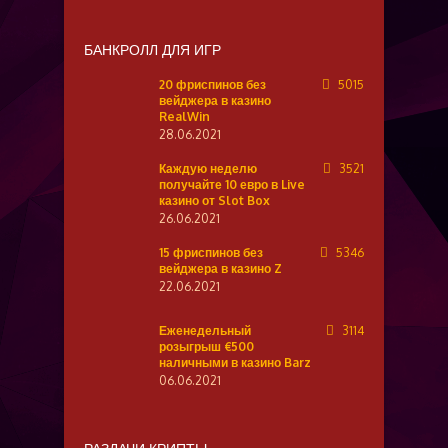
БАНКРОЛЛ ДЛЯ ИГР
20 фриспинов без
5015
вейджера в казино
RealWin
28.06.2021
Каждую неделю
3521
получайте 10 евро в Live
казино от Slot Box
26.06.2021
15 фриспинов без
5346
вейджера в казино Z
22.06.2021
Еженедельный
3114
розыгрыш €500
наличными в казино Barz
06.06.2021