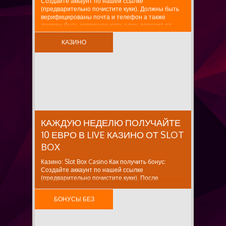
Создайте аккаунт по нашей ссылке
(предварительно почистите куки). Должны быть
верифицированы почта и телефон а также
должен быть совершен хоть один депозит от
1000 RUB, 15$ и 1 ставка на депозит. Для кого
предназначен: Для новых игроков. Сумма...
КАЗИНО
БЕЗДЕПОЗИТНЫЕ
БОНУСЫ
КАЖДУЮ НЕДЕЛЮ ПОЛУЧАЙТЕ
10 ЕВРО В LIVE КАЗИНО ОТ SLOT
BOX
Казино: Slot Box Casino Как получить бонус:
Создайте аккаунт по нашей ссылке
(предварительно почистите куки). После
регистрации и подтверждения e-mail Для кого
предназначен: Для новых игроков. Сумма бонуса:
БОНУСЫ БЕЗ
Внесите депозит в размере 50+ евро, затем
сделайте ставку на общую сумму 200...
ВЕЙДЖЕРА