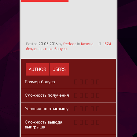
БЕЗДЕПОЗИТНЫЕ
БОНУСЫ
Posted
20.03.2016
by
fredooc
in
Казино
1324
бездепозитные бонусы
AUTHOR
USERS
Размер бонуса
Сложность получения
Условия по отыгрышу
Сложность вывода
выигрыша