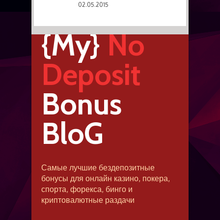
02.05.2015
{My}
No
Deposit
Bonus
BloG
Самые лучшие бездепозитные
бонусы для онлайн казино, покера,
спорта, форекса, бинго и
криптовалютные раздачи