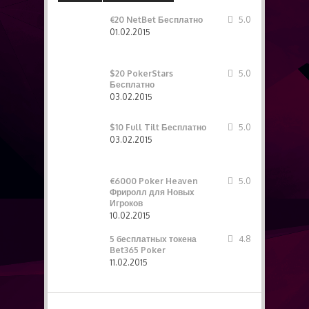
€20 NetBet Бесплатно
5.0
01.02.2015
$20 PokerStars
5.0
Бесплатно
03.02.2015
$10 Full Tilt Бесплатно
5.0
03.02.2015
€6000 Poker Heaven
5.0
Фриролл для Новых
Игроков
10.02.2015
5 бесплатных токена
4.8
Bet365 Poker
11.02.2015