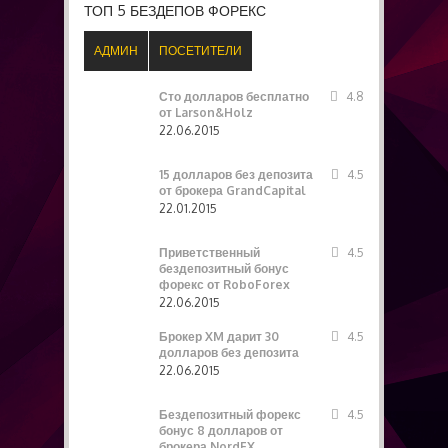
ТОП 5 БЕЗДЕПОВ ФОРЕКС
АДМИН
ПОСЕТИТЕЛИ
Сто долларов бесплатно
4.8
от Larson&Holz
22.06.2015
15 долларов без депозита
4.5
от брокера GrandCapital
22.01.2015
Приветственный
4.5
бездепозитный бонус
форекс от RoboForex
22.06.2015
Брокер XM дарит 30
4.5
долларов без депозита
22.06.2015
Бездепозитный форекс
4.5
бонус 8 долларов от
брокера NordFX