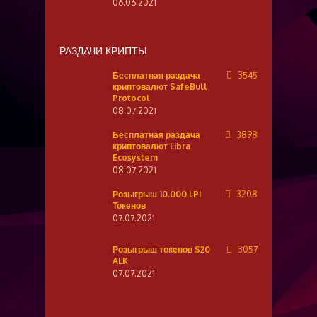
06.06.2021
РАЗДАЧИ КРИПТЫ
Бесплатная раздача
3545
криптовалют SafeBull
Protocol
08.07.2021
Бесплатная раздача
3898
криптовалют Libra
Ecosystem
08.07.2021
Розыгрыш 10.000 LPI
3208
Токенов
07.07.2021
Розыгрыш токенов $20
3057
ALK
07.07.2021