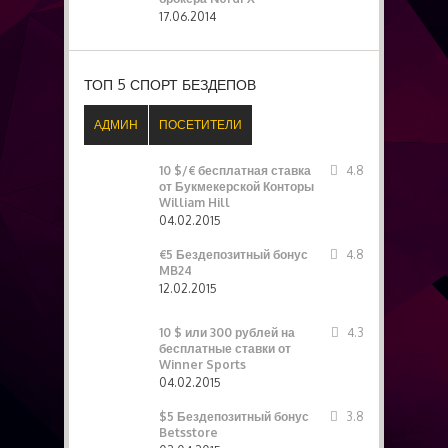
17.06.2014
ТОП 5 СПОРТ БЕЗДЕПОВ
АДМИН
ПОСЕТИТЕЛИ
10 $/€ бесплатная ставка
4.8
от Букмекерской Конторы
William Hill
04.02.2015
€5 Бездепозитный бонус
4.8
MB24
12.02.2015
10 $ или 300 рублей на
4.3
бесплатные ставки от
Winner Sports
04.02.2015
$5 Бездепозитный бонус
3.8
Betsstore