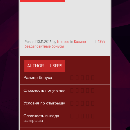
БЕЗДЕПОЗИТНЫЕ
БОНУСЫ
Posted
10.11.2015
by
fredooc
in
Казино
1399
бездепозитные бонусы
AUTHOR
USERS
Размер бонуса
Сложность получения
Условия по отыгрышу
Сложность вывода
выигрыша