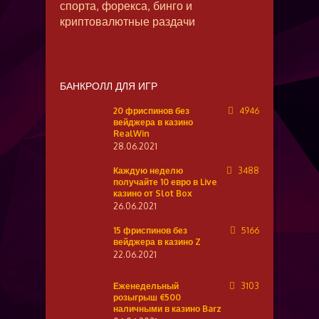
спорта, форекса, бинго и
криптовалютные раздачи
БАНКРОЛЛ ДЛЯ ИГР
20 фриспинов без
4946
вейджера в казино
RealWin
28.06.2021
Каждую неделю
3488
получайте 10 евро в Live
казино от Slot Box
26.06.2021
15 фриспинов без
5166
вейджера в казино Z
22.06.2021
Еженедельный
3103
розыгрыш €500
наличными в казино Barz