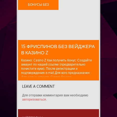
предназначен: Для новых игроков. Сумма бонуса:
БОНУСЫ БЕЗ
Внесите депозит в размере 50+ евро, затем
сделайте ставку на общую сумму 200...
ВЕЙДЖЕРА
15 ФРИСПИНОВ БЕЗ ВЕЙДЖЕРА
В КАЗИНО Z
Казино: Casino Z Как получить бонус: Создайте
аккаунт по нашей ссылке (предварительно
почистите куки). После регистрации и
подтверждения e-mail Для кого предназначен:
Для новых игроков. Сумма бонуса:
Зарегистрируйтесь по нашей ссылке и получите
15 бесплатных спинов. Сразу после...
LEAVE A COMMENT
Для отправки комментария вам необходимо
авторизоваться
.