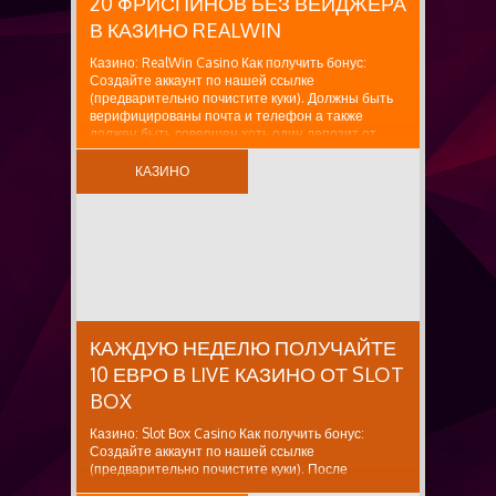
20 ФРИСПИНОВ БЕЗ ВЕЙДЖЕРА
В КАЗИНО REALWIN
Казино: RealWin Casino Как получить бонус:
Создайте аккаунт по нашей ссылке
(предварительно почистите куки). Должны быть
верифицированы почта и телефон а также
должен быть совершен хоть один депозит от
1000 RUB, 15$ и 1 ставка на депозит. Для кого
предназначен: Для новых игроков. Сумма...
КАЗИНО
БЕЗДЕПОЗИТНЫЕ
БОНУСЫ
КАЖДУЮ НЕДЕЛЮ ПОЛУЧАЙТЕ
10 ЕВРО В LIVE КАЗИНО ОТ SLOT
BOX
Казино: Slot Box Casino Как получить бонус:
Создайте аккаунт по нашей ссылке
(предварительно почистите куки). После
регистрации и подтверждения e-mail Для кого