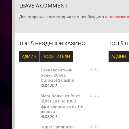
(предварит
LEAVE A COMMENT
также должен быть совершен хоть один
регистраци
депозит от 1000 RUB, 15$ и 1 ставка на
кого предн
депозит. Для кого предназначен: Для
Для отправки комментария вам необходимо
авторизоват
Сумма бону
новых игроков. Сумма...
50+ евро, 
сумму 200.
ТОП 5 БЕЗДЕПОВ КАЗИНО
ТОП 5 
АДМИН
ПОСЕТИТЕЛИ
АДМИН
Бездепозитный
5.0
бонус 20$€£
СlubGold Casino
10.04.2015
Мега бонус от Buzz
5.0
Slots Casino 1000
фри спинов на на 1-й
депозит
18.02.2015
SuperGaminator
5.0