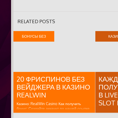
RELATED POSTS
БОНУСЫ БЕЗ
КАЗ
ВЕЙДЖЕРА
БЕЗДЕПО
БОН
20 ФРИСПИНОВ БЕЗ
КАЖД
ВЕЙДЖЕРА В КАЗИНО
ПОЛУ
REALWIN
В LIV
SLOT
Казино: RealWin Casino Как получить
бонус: Создайте аккаунт по нашей ссылке
Казино: Sl
(предварительно почистите куки). Должны
бонус: Соз
быть верифицированы почта и телефон а