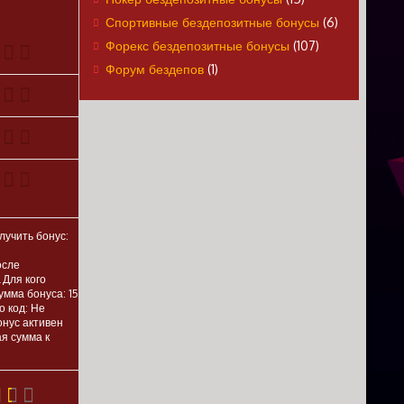
Спортивные бездепозитные бонусы
(6)
Форекс бездепозитные бонусы
(107)
Форум бездепов
(1)
лучить бонус:
осле
 Для кого
умма бонуса: 15
о код: Не
онус активен
я сумма к