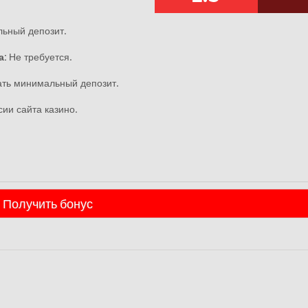
ьный депозит.
а:
Не требуется.
ть минимальный депозит.
ии сайта казино.
Получить бонус