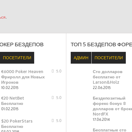
ельно почистите куки). После
кого предназначен: Для новых и
и и подтверждения e-mail Для
Сумма бонуса: Зарегистрируйте
азначен: Для новых игроков.
нашей ссылке и получите 15 бе
ься
.
са: Внесите депозит в размере
спинов. Сразу после...
затем сделайте ставку на общую
..
ПОКЕР БЕЗДЕПОВ
ТОП 5 БЕЗДЕПОВ ФОР
ПОСЕТИТЕЛИ
АДМИН
ПОСЕТИТЕЛИ
€6000 Poker Heaven
5.0
Сто долларов
Фриролл для Новых
бесплатно от
Игроков
Larson&Holz
10.02.2015
22.06.2015
€20 NetBet
5.0
Бездепозитный
Бесплатно
форекс бонус 8
долларов от брок
01.02.2015
NordFX
17.06.2014
$20 PokerStars
5.0
Бесплатно
Бесплатные сто
03.02.2015