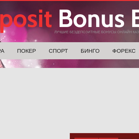
posit
Bonus 
ЛУЧШИЕ БЕЗДЕПОЗИТНЫЕ БОНУСЫ ОНЛАЙН КАЗИ
РА
ПОКЕР
СПОРТ
БИНГО
ФОРЕКС