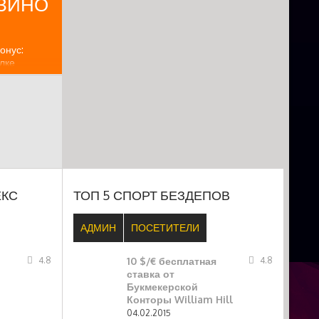
АЗИНО
онус:
лке
). После
-mail Для
гроков.
сь по
сплатных
ЕКС
ТОП 5 СПОРТ БЕЗДЕПОВ
АДМИН
ПОСЕТИТЕЛИ
4.8
10 $/€ бесплатная
4.8
ставка от
Букмекерской
Конторы William Hill
04.02.2015