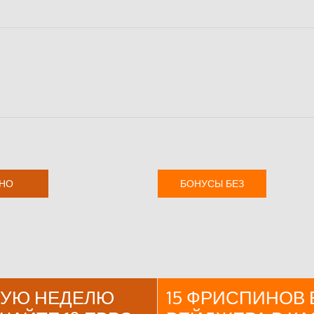
ИНО
БОНУСЫ БЕЗ
ЗИТНЫЕ
ВЕЙДЖЕРА
УСЫ
УЮ НЕДЕЛЮ
15 ФРИСПИНОВ 