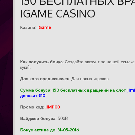
150 БЕСПЛАТНЫХ В
IGAME CASINO
Казино:
iGame
Как получить бонус:
Создайте аккаунт по нашей ссылке
куки).
Для кого предназначен:
Для новых игроков.
Сумма бонуса: 150 бесплатных вращений на слот
Jim
депозит €10
Промо код:
JIMI100
Вайджер бонуса:
50xB
Бонус активе до: 31-05-2016