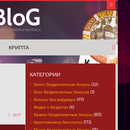
BloG
НО, ПОКЕРА И ФОРЕКСА
КРИПТА
КАТЕГОРИИ
Бинго бездепозитные бонусы
(32)
Блог бездепозитных бонусов
(3)
Бонусы без вейджера
(99)
Видео о бездепах
(6)
Казино бездепозитные бонусы
(813)
6077
Криптовалюта бесплатно
(173)
Покер бездепозитные бонусы
(15)