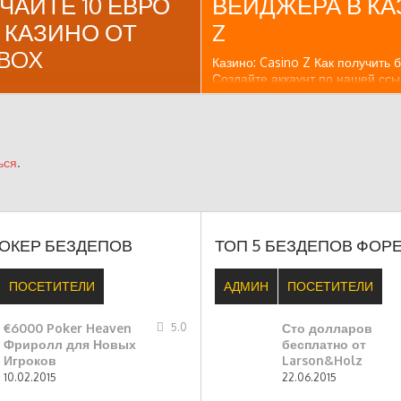
ЧАЙТЕ 10 ЕВРО
ВЕЙДЖЕРА В К
E КАЗИНО ОТ
Z
 BOX
Казино: Casino Z Как получить б
Создайте аккаунт по нашей ссы
ot Box Casino Как получить
(предварительно почистите куки
дайте аккаунт по нашей ссылке
регистрации и подтверждения e
ельно почистите куки). После
кого предназначен: Для новых и
и и подтверждения e-mail Для
Сумма бонуса: Зарегистрируйте
азначен: Для новых игроков.
нашей ссылке и получите 15 бе
ься
.
са: Внесите депозит в размере
спинов. Сразу после...
затем сделайте ставку на общую
..
ПОКЕР БЕЗДЕПОВ
ТОП 5 БЕЗДЕПОВ ФОР
ПОСЕТИТЕЛИ
АДМИН
ПОСЕТИТЕЛИ
€6000 Poker Heaven
5.0
Сто долларов
Фриролл для Новых
бесплатно от
Игроков
Larson&Holz
10.02.2015
22.06.2015