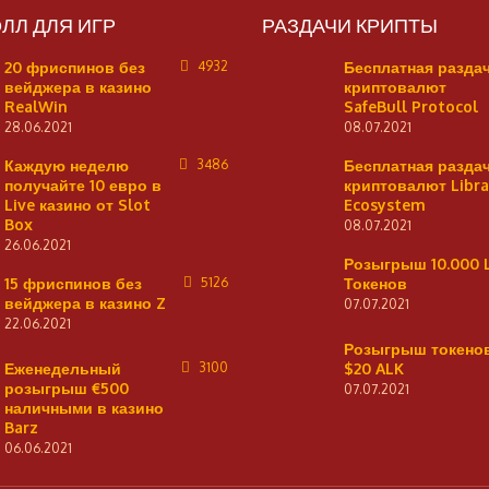
ЛЛ ДЛЯ ИГР
РАЗДАЧИ КРИПТЫ
20 фриспинов без
4932
Бесплатная разда
вейджера в казино
криптовалют
RealWin
SafeBull Protocol
28.06.2021
08.07.2021
Каждую неделю
3486
Бесплатная разда
получайте 10 евро в
криптовалют Libra
Live казино от Slot
Ecosystem
Box
08.07.2021
26.06.2021
Розыгрыш 10.000 L
15 фриспинов без
5126
Токенов
вейджера в казино Z
07.07.2021
22.06.2021
Розыгрыш токено
Еженедельный
3100
$20 ALK
розыгрыш €500
07.07.2021
наличными в казино
Barz
06.06.2021