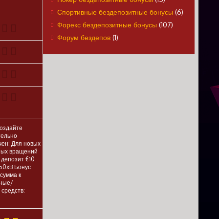
Спортивные бездепозитные бонусы
(6)
Форекс бездепозитные бонусы
(107)
Форум бездепов
(1)
Создайте
тельно
чен: Для новых
тных вращений
 депозит €10
 50xB Бонус
 сумма к
нные/
 средств: