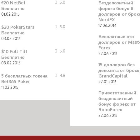
€20 NetBet
5.0
Бездепозитный
Бесплатно
форекс бонус 8
долларов от брок
01.02.2015
NordFX
17.06.2014
$20 PokerStars
5.0
Бесплатно
Бесплатные сто
03.02.2015
долларов от Mast
Forex
$10 Full Tilt
5.0
22.06.2015
Бесплатно
03.02.2015
15 долларов без
депозита от броке
5 бесплатных токена
4.8
GrandCapital
Bet365 Poker
22.01.2015
11.02.2015
Приветственный
бездепозитный
бонус форекс от
RoboForex
22.06.2015