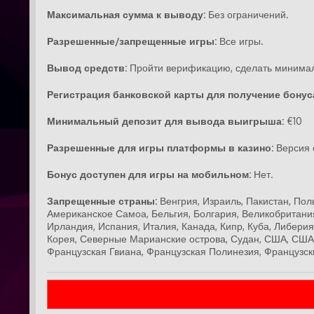
Максимальная сумма к выводу:
Без ограничений.
Разрешенные/запрещенные игры:
Все игры.
Вывод средств:
Пройти верификацию, сделать минимал
Регистрация банковской карты для получение бонус
Минимальный депозит для вывода выигрыша:
€10
Разрешенные для игры платформы в казино:
Версия с
Бонус доступен для игры на мобильном:
Нет.
Запрещенные страны:
Венгрия, Израиль, Пакистан, Пол
Американское Самоа, Бельгия, Болгария, Великобритания,
Ирландия, Испания, Италия, Канада, Кипр, Куба, Либери
Корея, Северные Марианские острова, Судан, США, США
Французская Гвиана, Французская Полинезия, Французс