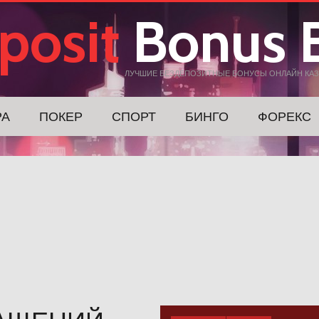
posit
Bonus 
ЛУЧШИЕ БЕЗДЕПОЗИТНЫЕ БОНУСЫ ОНЛАЙН КАЗИ
РА
ПОКЕР
СПОРТ
БИНГО
ФОРЕКС