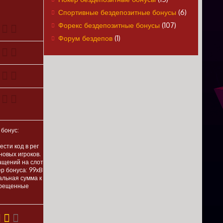
Спортивные бездепозитные бонусы
(6)
Форекс бездепозитные бонусы
(107)
Форум бездепов
(1)
 бонус:
ести код в рег
новых игроков.
ащений на слот
р бонуса: 99xB
альная сумма к
прещенные