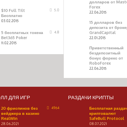
долларов от Mast
Forex
$10 Full Tilt
5.0
22.06.2015
Бесплатно
03.02.2015
15 долларов без
депозита от броке
5 бесплатных токена
4.8
GrandCapital
Bet365 Poker
22.01.2015
11.02.2015
Приветственный
бездепозитный
бонус форекс от
RoboForex
22.06.2015
ЛЛ ДЛЯ ИГР
РАЗДАЧИ КРИПТЫ
20 фриспинов без
4964
Бесплатная разда
вейджера в казино
криптовалют
RealWin
SafeBull Protocol
28.06.2021
08.07.2021