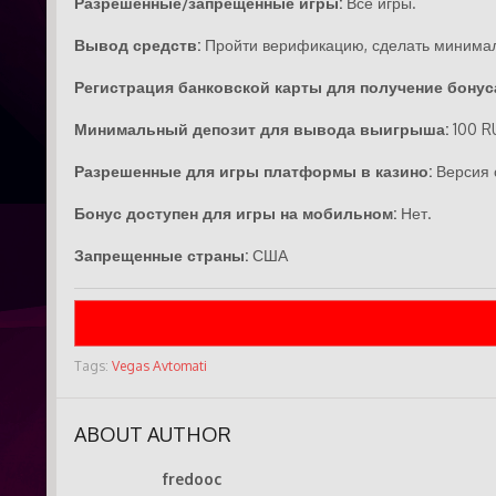
Разрешенные/запрещенные игры:
Все игры.
Вывод средств:
Пройти верификацию, сделать минимал
Регистрация банковской карты для получение бонус
Минимальный депозит для вывода выигрыша:
100 R
Разрешенные для игры платформы в казино:
Версия с
Бонус доступен для игры на мобильном:
Нет.
Запрещенные страны:
США
Tags:
Vegas Avtomati
ABOUT AUTHOR
fredooc