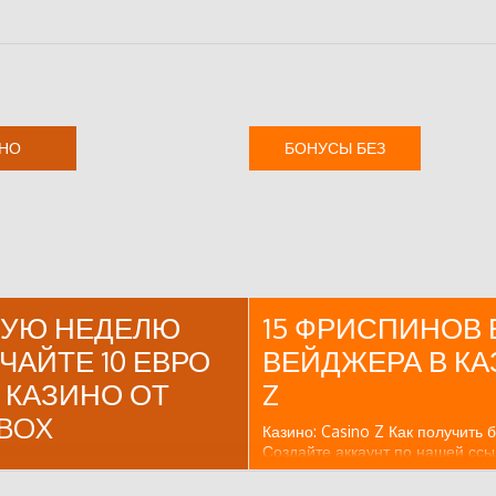
ИНО
БОНУСЫ БЕЗ
ЗИТНЫЕ
ВЕЙДЖЕРА
УСЫ
УЮ НЕДЕЛЮ
15 ФРИСПИНОВ 
ЧАЙТЕ 10 ЕВРО
ВЕЙДЖЕРА В К
E КАЗИНО ОТ
Z
 BOX
Казино: Casino Z Как получить б
Создайте аккаунт по нашей ссы
ot Box Casino Как получить
(предварительно почистите куки
дайте аккаунт по нашей ссылке
регистрации и подтверждения e