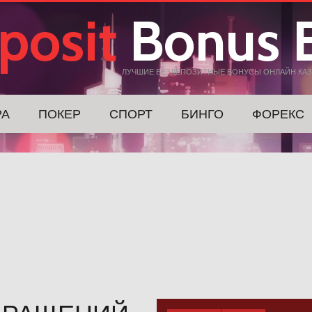
posit
Bonus 
ЛУЧШИЕ БЕЗДЕПОЗИТНЫЕ БОНУСЫ ОНЛАЙН КАЗИ
РА
ПОКЕР
СПОРТ
БИНГО
ФОРЕКС