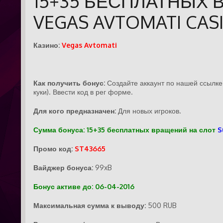
15+35 БЕСПЛАТНЫХ
VEGAS AVTOMATI CAS
Казино:
Vegas Avtomati
Как получить бонус:
Создайте аккаунт по нашей ссылке
куки). Ввести код в рег форме.
Для кого предназначен:
Для новых игроков.
Сумма бонуса: 15+35 бесплатных вращений на слот
S
Промо код:
ST43665
Вайджер бонуса:
99xB
Бонус активе до: 06-04-2016
Максимальная сумма к выводу:
500 RUB