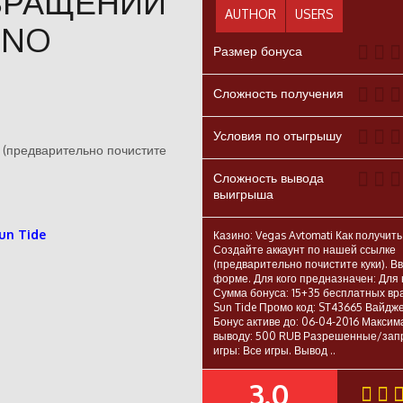
 ВРАЩЕНИЙ
AUTHOR
USERS
INO
Размер бонуса
Сложность получения
Условия по отыгрышу
 (предварительно почистите
Сложность вывода
выигрыша
un Tide
Казино: Vegas Avtomati Как получить
Создайте аккаунт по нашей ссылке
(предварительно почистите куки). Вв
форме. Для кого предназначен: Для 
Сумма бонуса: 15+35 бесплатных вр
Sun Tide Промо код: ST43665 Вайдже
Бонус активе до: 06-04-2016 Максим
выводу: 500 RUB Разрешенные/за
игры: Все игры. Вывод ..
3.0
SUMMARY