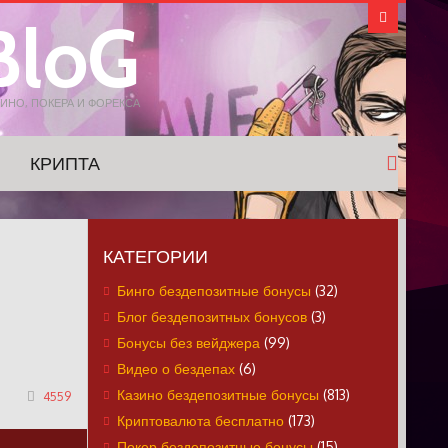
BloG
НО, ПОКЕРА И ФОРЕКСА
КРИПТА
КАТЕГОРИИ
Бинго бездепозитные бонусы
(32)
Блог бездепозитных бонусов
(3)
Бонусы без вейджера
(99)
Видео о бездепах
(6)
Казино бездепозитные бонусы
(813)
4559
Криптовалюта бесплатно
(173)
Покер бездепозитные бонусы
(15)