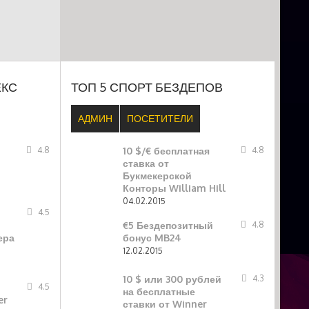
сь по
сплатных
ЕКС
ТОП 5 СПОРТ БЕЗДЕПОВ
АДМИН
ПОСЕТИТЕЛИ
4.8
10 $/€ бесплатная
4.8
ставка от
Букмекерской
Конторы William Hill
04.02.2015
4.5
€5 Бездепозитный
4.8
ера
бонус MB24
12.02.2015
10 $ или 300 рублей
4.3
4.5
на бесплатные
er
ставки от Winner