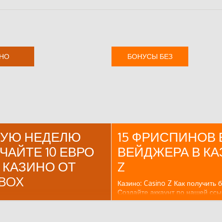
ИНО
БОНУСЫ БЕЗ
ЗИТНЫЕ
ВЕЙДЖЕРА
УСЫ
УЮ НЕДЕЛЮ
15 ФРИСПИНОВ 
ЧАЙТЕ 10 ЕВРО
ВЕЙДЖЕРА В К
E КАЗИНО ОТ
Z
 BOX
Казино: Casino Z Как получить б
Создайте аккаунт по нашей ссы
ot Box Casino Как получить
(предварительно почистите куки
дайте аккаунт по нашей ссылке
регистрации и подтверждения e
ельно почистите куки). После
кого предназначен: Для новых и