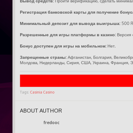
Вывод средств:
Пройти верификацию, сделать минимал
Регистрация банковской карты для получение бонус
Минимальный депозит для вывода выигрыша:
500 
Разрешенные для игры платформы в казино:
Версия 
Бонус доступен для игры на мобильном:
Нет.
Запрещенные страны:
Афганистан, Болгария, Великобри
Молдова, Нидерланды, Сирия, США, Украина, Франция, 
Tags:
Casinia Casino
ABOUT AUTHOR
fredooc