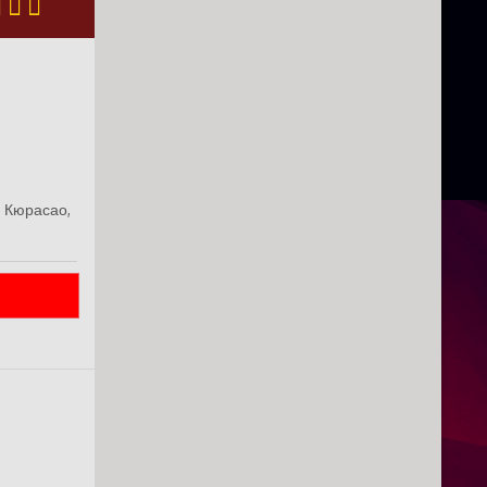
, Кюрасао,