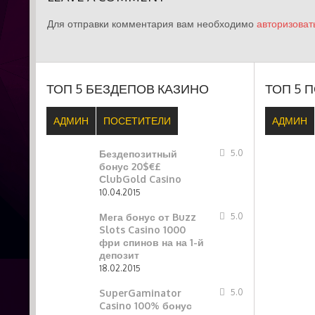
регистраци
депозит от 1000 RUB, 15$ и 1 ставка на
кого предн
депозит. Для кого предназначен: Для
Для отправки комментария вам необходимо
авторизоват
Сумма бону
новых игроков. Сумма...
50+ евро, 
сумму 200.
ТОП 5 БЕЗДЕПОВ КАЗИНО
ТОП 5 
АДМИН
ПОСЕТИТЕЛИ
АДМИН
Бездепозитный
5.0
бонус 20$€£
СlubGold Casino
10.04.2015
Мега бонус от Buzz
5.0
Slots Casino 1000
фри спинов на на 1-й
депозит
18.02.2015
SuperGaminator
5.0
Casino 100% бонус