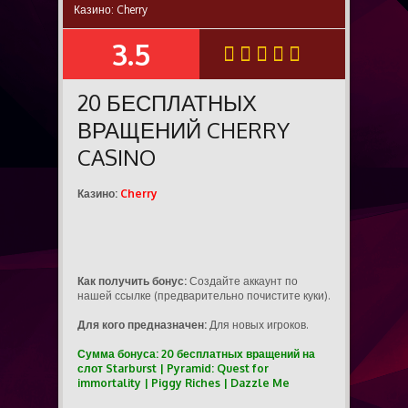
Казино: Cherry
3.5
SUMMARY
20 БЕСПЛАТНЫХ
ВРАЩЕНИЙ CHERRY
CASINO
Казино:
Cherry
Как получить бонус:
Создайте аккаунт по
нашей ссылке (предварительно почистите куки).
Для кого предназначен:
Для новых игроков.
Сумма бонуса: 20 бесплатных вращений на
слот Starburst | Pyramid: Quest for
immortality | Piggy Riches | Dazzle Me