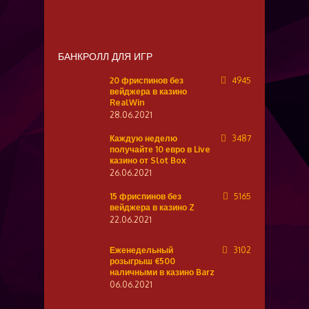
БАНКРОЛЛ ДЛЯ ИГР
20 фриспинов без
4945
вейджера в казино
RealWin
28.06.2021
Каждую неделю
3487
получайте 10 евро в Live
казино от Slot Box
26.06.2021
15 фриспинов без
5165
вейджера в казино Z
22.06.2021
Еженедельный
3102
розыгрыш €500
наличными в казино Barz
06.06.2021