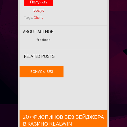
Получить
бонус
Tags:
Cherry
ABOUT AUTHOR
fredooc
RELATED POSTS
БОНУСЫ БЕЗ
ВЕЙДЖЕРА
20 ФРИСПИНОВ БЕЗ ВЕЙДЖЕРА
В КАЗИНО REALWIN