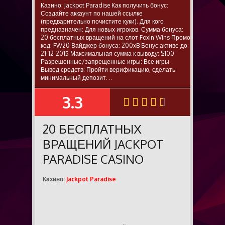
Казино: Jackpot Paradise Как получить бонус:
Создайте аккаунт по нашей ссылке
(предварительно почистите куки). Для кого
предназначен: Для новых игроков. Сумма бонуса:
20 бесплатных вращений на слот Foxin Wins Промо
код: FW20 Вайджер бонуса: 200xB Бонус активе до:
21-12-2015 Максимальная сумма к выводу: $100
Разрешенные/запрещенные игры: Все игры.
Вывод средств: Пройти верификацию, сделать
минимальный депозит. ..
3.3
SUMMARY
20 БЕСПЛАТНЫХ
ВРАЩЕНИЙ JACKPOT
PARADISE CASINO
Казино:
Jackpot Paradise