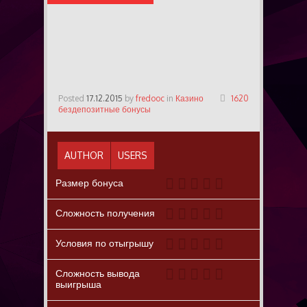
БЕЗДЕПОЗИТНЫЕ
БОНУСЫ
Posted
17.12.2015
by
fredooc
in
Казино
1620
бездепозитные бонусы
AUTHOR
USERS
Размер бонуса
Сложность получения
Условия по отыгрышу
Сложность вывода
выигрыша