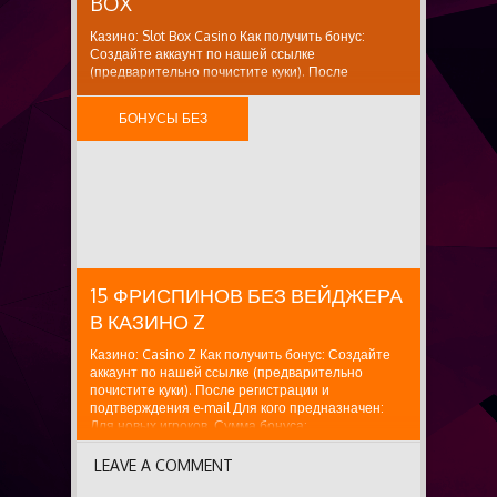
BOX
Казино: Slot Box Casino Как получить бонус:
Создайте аккаунт по нашей ссылке
(предварительно почистите куки). После
регистрации и подтверждения e-mail Для кого
предназначен: Для новых игроков. Сумма бонуса:
БОНУСЫ БЕЗ
Внесите депозит в размере 50+ евро, затем
сделайте ставку на общую сумму 200...
ВЕЙДЖЕРА
15 ФРИСПИНОВ БЕЗ ВЕЙДЖЕРА
В КАЗИНО Z
Казино: Casino Z Как получить бонус: Создайте
аккаунт по нашей ссылке (предварительно
почистите куки). После регистрации и
подтверждения e-mail Для кого предназначен:
Для новых игроков. Сумма бонуса:
Зарегистрируйтесь по нашей ссылке и получите
15 бесплатных спинов. Сразу после...
LEAVE A COMMENT