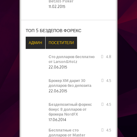
Bet365 Poker
11.02.2015
ТОП 5 БЕЗДЕПОВ ФОРЕКС
АДМИН
ПОСЕТИТЕЛИ
Сто долларов бесплатно
4.8
от Larson&Holz
22.06.2015
Брокер XM дарит 30
4.5
долларов без депозита
22.06.2015
Бездепозитный форекс
4.5
бонус 8 долларов от
брокера NordFX
17.06.2014
Бесплатные сто
4.5
долларов от Master