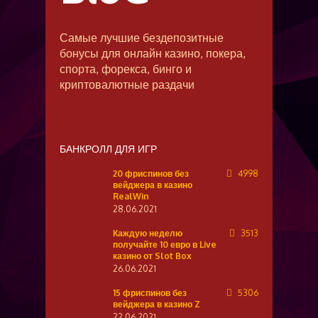
Самые лучшие бездепозитные
бонусы для онлайн казино, покера,
спорта, форекса, бинго и
криптовалютные раздачи
БАНКРОЛЛ ДЛЯ ИГР
20 фриспинов без
4998
вейджера в казино
RealWin
28.06.2021
Каждую неделю
3513
получайте 10 евро в Live
казино от Slot Box
26.06.2021
15 фриспинов без
5306
вейджера в казино Z
22.06.2021