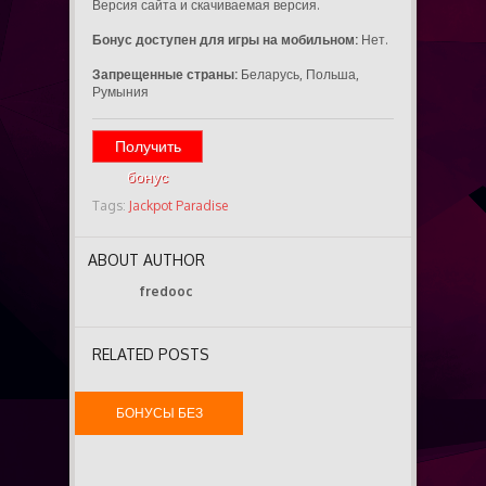
Версия сайта и скачиваемая версия.
Бонус доступен для игры на мобильном:
Нет.
Запрещенные страны:
Беларусь, Польша,
Румыния
Получить
бонус
Tags:
Jackpot Paradise
ABOUT AUTHOR
fredooc
RELATED POSTS
БОНУСЫ БЕЗ
ВЕЙДЖЕРА