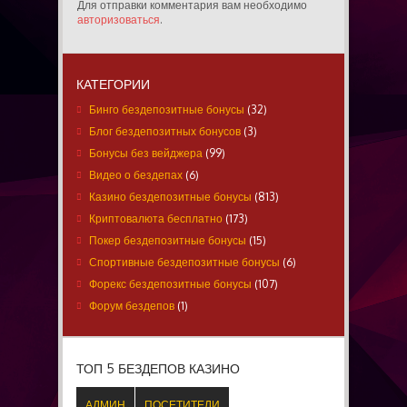
Для отправки комментария вам необходимо
авторизоваться
.
КАТЕГОРИИ
Бинго бездепозитные бонусы
(32)
Блог бездепозитных бонусов
(3)
Бонусы без вейджера
(99)
Видео о бездепах
(6)
Казино бездепозитные бонусы
(813)
Криптовалюта бесплатно
(173)
Покер бездепозитные бонусы
(15)
Спортивные бездепозитные бонусы
(6)
Форекс бездепозитные бонусы
(107)
Форум бездепов
(1)
ТОП 5 БЕЗДЕПОВ КАЗИНО
АДМИН
ПОСЕТИТЕЛИ