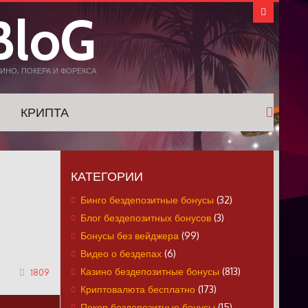
BloG
НО, ПОКЕРА И ФОРЕКСА
КРИПТА
КАТЕГОРИИ
Бинго бездепозитные бонусы
(32)
Блог бездепозитных бонусов
(3)
Бонусы без вейджера
(99)
Видео о бездепах
(6)
Казино бездепозитные бонусы
(813)
1809
Криптовалюта бесплатно
(173)
Покер бездепозитные бонусы
(15)