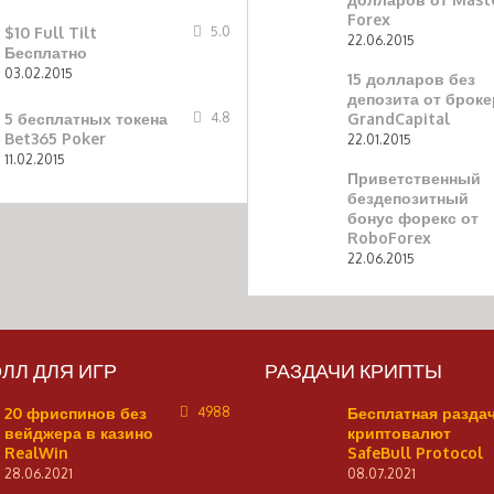
Forex
$10 Full Tilt
5.0
22.06.2015
Бесплатно
03.02.2015
15 долларов без
депозита от броке
5 бесплатных токена
4.8
GrandCapital
Bet365 Poker
22.01.2015
11.02.2015
Приветственный
бездепозитный
бонус форекс от
RoboForex
22.06.2015
ЛЛ ДЛЯ ИГР
РАЗДАЧИ КРИПТЫ
20 фриспинов без
4988
Бесплатная разда
вейджера в казино
криптовалют
RealWin
SafeBull Protocol
28.06.2021
08.07.2021