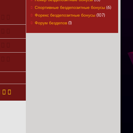
Спортивные бездепозитные бонусы
(6)
Форекс бездепозитные бонусы
(107)
Форум бездепов
(1)