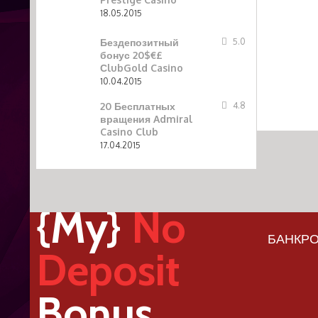
18.05.2015
Бездепозитный
5.0
бонус 20$€£
СlubGold Casino
10.04.2015
20 Бесплатных
4.8
вращения Admiral
Casino Club
17.04.2015
{My}
No
БАНКРО
Deposit
Bonus