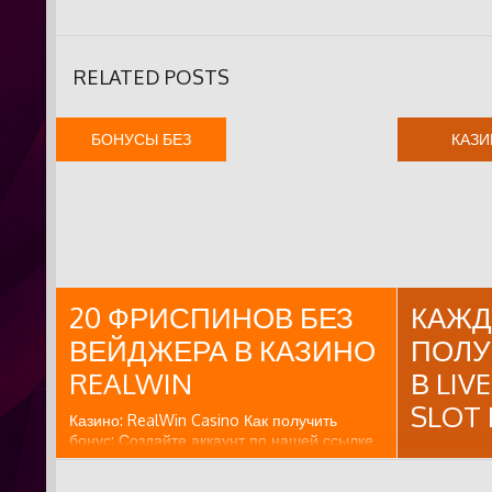
RELATED POSTS
БОНУСЫ БЕЗ
КАЗ
ВЕЙДЖЕРА
БЕЗДЕПО
БОН
20 ФРИСПИНОВ БЕЗ
КАЖД
ВЕЙДЖЕРА В КАЗИНО
ПОЛУ
REALWIN
В LIV
SLOT
Казино: RealWin Casino Как получить
бонус: Создайте аккаунт по нашей ссылке
Казино: Sl
(предварительно почистите куки). Должны
бонус: Соз
быть верифицированы почта и телефон а