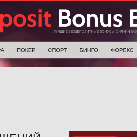
posit
Bonus 
ЛУЧШИЕ БЕЗДЕПОЗИТНЫЕ БОНУСЫ ОНЛАЙН КАЗИ
РА
ПОКЕР
СПОРТ
БИНГО
ФОРЕКС