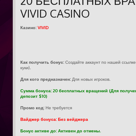
20 БЕСПЛАТНЫХ ВР
VIVID CASINO
Казино:
VIVID
Как получить бонус:
Создайте аккаунт по нашей ссылке
куки).
Для кого предназначен:
Для новых игроков.
Сумма бонуса: 20 бесплатных вращений (Для получ
депозит $10)
Промо код:
Не требуется
Вайджер бонуса: Без вейджера
Бонус активе до: Активен до отмены.