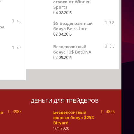
ставки от Winner
Sports
04.02.2015
4.5
$5 Бездепозитный
3.8
ра
бонус Betsstore
02.04.2015
Бездепозитный
3.5
4.5
бонус 10$ BetDNA
02.05.2015
ДЕНЬГИ ДЛЯ ТРЕЙДЕРОВ
ча
3583
Бездепозитный
4826
форекс бонус $258
Bityard
17.11.2020