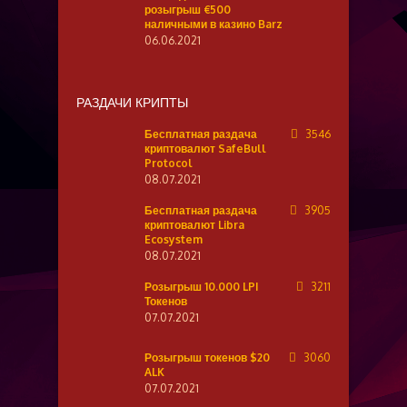
розыгрыш €500
наличными в казино Barz
06.06.2021
РАЗДАЧИ КРИПТЫ
Бесплатная раздача
3546
криптовалют SafeBull
Protocol
08.07.2021
Бесплатная раздача
3905
криптовалют Libra
Ecosystem
08.07.2021
Розыгрыш 10.000 LPI
3211
Токенов
07.07.2021
Розыгрыш токенов $20
3060
ALK
07.07.2021