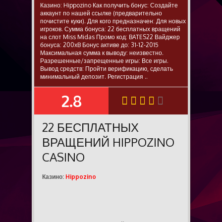
Казино: Hippozino Как получить бонус: Создайте
аккаунт по нашей ссылке (предварительно
почистите куки). Для кого предназначен: Для новых
игроков. Сумма бонуса: 22 бесплатных вращений
на слот Miss Midas Промо код: BATES22 Вайджер
бонуса: 200xB Бонус активе до: 31-12-2015
Максимальная сумма к выводу: неизвестно.
Разрешенные/запрещенные игры: Все игры.
Вывод средств: Пройти верификацию, сделать
минимальный депозит. Регистрация ..
2.8
SUMMARY
22 БЕСПЛАТНЫХ
ВРАЩЕНИЙ HIPPOZINO
CASINO
Казино:
Hippozino