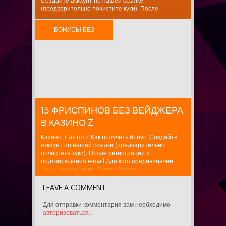
Создайте аккаунт по нашей ссылке
(предварительно почистите куки). После
регистрации и подтверждения e-mail Для кого
предназначен: Для новых игроков. Сумма бонуса:
БОНУСЫ БЕЗ
Внесите депозит в размере 50+ евро, затем
сделайте ставку на общую сумму 200...
ВЕЙДЖЕРА
15 ФРИСПИНОВ БЕЗ ВЕЙДЖЕРА
В КАЗИНО Z
Казино: Casino Z Как получить бонус: Создайте
аккаунт по нашей ссылке (предварительно
почистите куки). После регистрации и
подтверждения e-mail Для кого предназначен:
Для новых игроков. Сумма бонуса:
Зарегистрируйтесь по нашей ссылке и получите
15 бесплатных спинов. Сразу после...
LEAVE A COMMENT
Для отправки комментария вам необходимо
авторизоваться
.