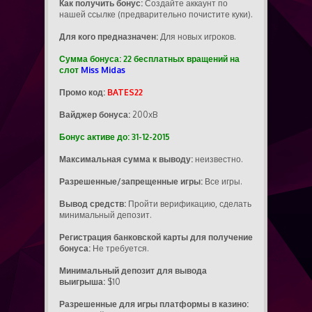
Как получить бонус:
Создайте аккаунт по
нашей ссылке (предварительно почистите куки).
Для кого предназначен:
Для новых игроков.
Сумма бонуса: 22 бесплатных вращений на
слот
Miss Midas
Промо код:
BATES22
Вайджер бонуса:
200xB
Бонус активе до: 31-12-2015
Максимальная сумма к выводу:
неизвестно.
Разрешенные/запрещенные игры:
Все игры.
Вывод средств:
Пройти верификацию, сделать
минимальный депозит.
Регистрация банковской карты для получение
бонуса:
Не требуется.
Минимальный депозит для вывода
выигрыша:
$10
Разрешенные для игры платформы в казино: