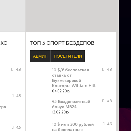
гроков.
сь по
сплатных
ЕКС
ТОП 5 СПОРТ БЕЗДЕПОВ
АДМИН
ПОСЕТИТЕЛИ
4.8
10 $/€ бесплатная
4.8
ставка от
Букмекерской
Конторы William Hill
04.02.2015
4.5
€5 Бездепозитный
4.8
ера
бонус MB24
12.02.2015
10 $ или 300 рублей
4.3
4.5
на бесплатные