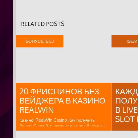
RELATED POSTS
БОНУСЫ БЕЗ
КАЗ
ВЕЙДЖЕРА
БЕЗДЕПО
БОН
20 ФРИСПИНОВ БЕЗ
КАЖД
ВЕЙДЖЕРА В КАЗИНО
ПОЛУ
REALWIN
В LIV
SLOT
Казино: RealWin Casino Как получить
бонус: Создайте аккаунт по нашей ссылке
Казино: Sl
(предварительно почистите куки). Должны
бонус: Соз
быть верифицированы почта и телефон а