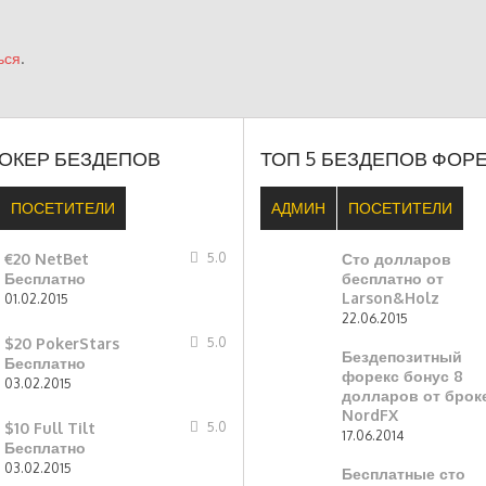
ельно почистите куки). После
кого предназначен: Для новых и
и и подтверждения e-mail Для
Сумма бонуса: Зарегистрируйте
азначен: Для новых игроков.
нашей ссылке и получите 15 бе
ься
.
са: Внесите депозит в размере
спинов. Сразу после...
затем сделайте ставку на общую
..
ПОКЕР БЕЗДЕПОВ
ТОП 5 БЕЗДЕПОВ ФОР
ПОСЕТИТЕЛИ
АДМИН
ПОСЕТИТЕЛИ
€20 NetBet
5.0
Сто долларов
Бесплатно
бесплатно от
Larson&Holz
01.02.2015
22.06.2015
$20 PokerStars
5.0
Бездепозитный
Бесплатно
форекс бонус 8
03.02.2015
долларов от брок
NordFX
$10 Full Tilt
5.0
17.06.2014
Бесплатно
03.02.2015
Бесплатные сто