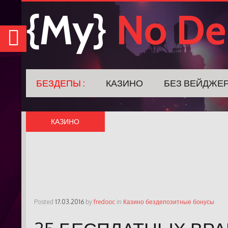
{My}
No De
КАЗИНО
БЕЗ ВЕЙДЖЕ
КАЗИНО
БЕЗДЕПОЗИТНЫЕ
БОНУСЫ
Posted
17.03.2016
by
fredooc
in
Казино бездепозитные бонусы