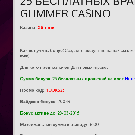
25 БЕСПЛАТНЫХ ВР
GLIMMER CASINO
Казино:
Glimmer
Как получить бонус:
Создайте аккаунт по нашей ссылке
куки).
Для кого предназначен:
Для новых игроков.
Сумма бонуса: 25 бесплатных вращений на слот
Hook
Промо код:
HOOKS25
Вайджер бонуса:
200xB
Бонус активе до: 23-03-2016
Максимальная сумма к выводу:
€100