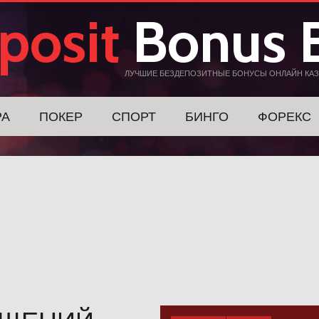
posit
Bonus 
ЛУЧШИЕ БЕЗДЕПОЗИТНЫЕ БОНУСЫ ОНЛАЙН КАЗИ
РА
ПОКЕР
СПОРТ
БИНГО
ФОРЕКС