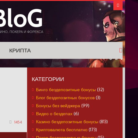
BloG
НО, ПОКЕРА И ФОРЕКСА
КРИПТА
КАТЕГОРИИ
Бинго бездепозитные бонусы
(32)
Блог бездепозитных бонусов
(3)
Бонусы без вейджера
(99)
Видео о бездепах
(6)
Казино бездепозитные бонусы
(813)
1454
Криптовалюта бесплатно
(173)
Покер бездепозитные бонусы
(15)