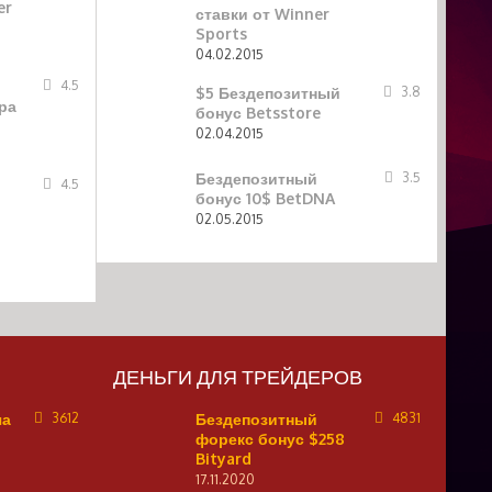
er
ставки от Winner
Sports
04.02.2015
4.5
$5 Бездепозитный
3.8
ра
бонус Betsstore
02.04.2015
Бездепозитный
3.5
4.5
бонус 10$ BetDNA
02.05.2015
ДЕНЬГИ ДЛЯ ТРЕЙДЕРОВ
ча
3612
Бездепозитный
4831
форекс бонус $258
Bityard
17.11.2020