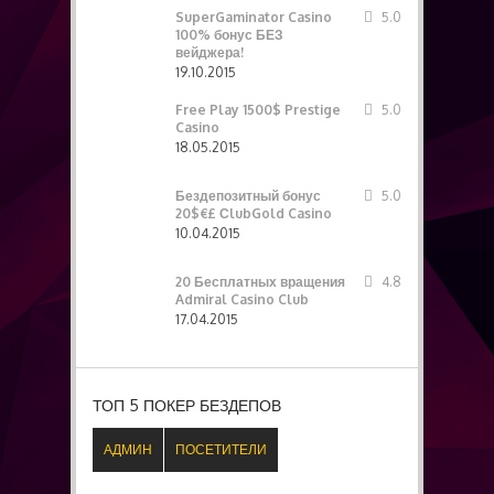
SuperGaminator Casino
5.0
100% бонус БЕЗ
вейджера!
19.10.2015
Free Play 1500$ Prestige
5.0
Casino
18.05.2015
Бездепозитный бонус
5.0
20$€£ СlubGold Casino
10.04.2015
20 Бесплатных вращения
4.8
Admiral Casino Club
17.04.2015
ТОП 5 ПОКЕР БЕЗДЕПОВ
АДМИН
ПОСЕТИТЕЛИ