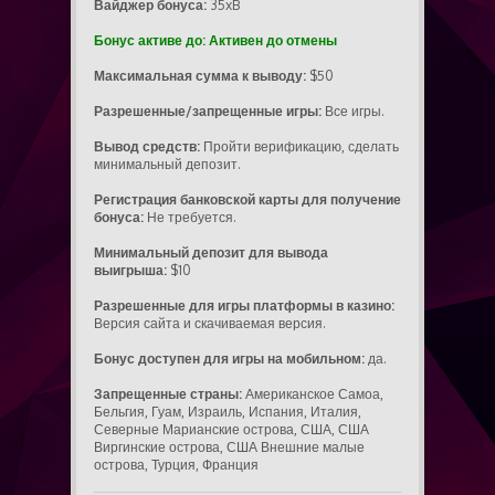
Вайджер бонуса:
35xB
Бонус активе до: Активен до отмены
Максимальная сумма к выводу:
$50
Разрешенные/запрещенные игры:
Все игры.
Вывод средств:
Пройти верификацию, сделать
минимальный депозит.
Регистрация банковской карты для получение
бонуса:
Не требуется.
Минимальный депозит для вывода
выигрыша:
$10
Разрешенные для игры платформы в казино:
Версия сайта и скачиваемая версия.
Бонус доступен для игры на мобильном:
да.
Запрещенные страны:
Американское Самоа,
Бельгия, Гуам, Израиль, Испания, Италия,
Северные Марианские острова, США, США
Виргинские острова, США Внешние малые
острова, Турция, Франция