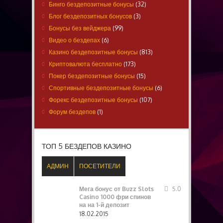
Бинго бездепозитные бонусы
(32)
Блог бездепозитных бонусов
(3)
Бонусы без вейджера
(99)
Видео о бездепах
(6)
Казино бездепозитные бонусы
(813)
Криптовалюта бесплатно
(173)
Покер бездепозитные бонусы
(15)
Спортивные бездепозитные бонусы
(6)
Форекс бездепозитные бонусы
(107)
Форум бездепов
(1)
ТОП 5 БЕЗДЕПОВ КАЗИНО
АДМИН
ПОСЕТИТЕЛИ
Мега бонус от Buzz Slots
5.0
Casino 1000 фри спинов
на на 1-й депозит
18.02.2015