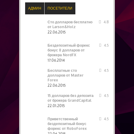
АДМИН
ПОСЕТИТЕЛИ
Сто долларов бесплатно
4.8
от Larson&Holz
22.06.2015
Бездепозитный форекс
4.5
бонус 8 долларов от
брокера NordFX
17.06.2014
Бесплатные сто
4.5
долларов от Master
Forex
22.06.2015
15 долларов без депозита
4.5
от брокера GrandCapital
22.01.2015
Приветственный
4.5
бездепозитный бонус
форекс от RoboForex
22.06.2015