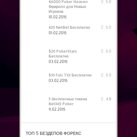
€6000 Poker Heaven
5.0
Фриролл для Новых
Игроков
10.02.2015
€20 NetBet Бесплатно
5.0
01.02.2015
$20 PokerStars
5.0
Бесплатно
03.02.2015
$10 Full Tilt Бесплатно
5.0
03.02.2015
5 бесплатных токена
4.8
Bet365 Poker
11.02.2015
ТОП 5 БЕЗДЕПОВ ФОРЕКС