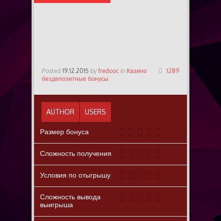
БЕЗДЕПОЗИТНЫЕ
БОНУСЫ
Posted
19.12.2015
by
fredooc
in
Казино
1289
бездепозитные бонусы
AUTHOR
USERS
Размер бонуса
Сложность получения
Условия по отыгрышу
Сложность вывода
выигрыша