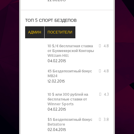
ТОП 5 СПОРТ БЕЗДЕПОВ
АДМИН
ПОСЕТИТЕЛИ
10 $/€ бесплатная ставка
4.8
от Букмекерской Конторы
William Hill
04.02.2015
€5 Бездепозитный бонус
4.8
MB24
12.02.2015
10 $ или 300 рублей на
4.3
бесплатные ставки от
Winner Sports
04.02.2015
$5 Бездепозитный бонус
3.8
Betsstore
02.04.2015