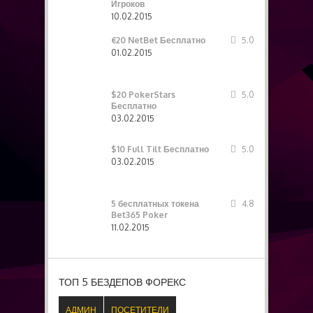
Игроков
10.02.2015
€20 NetBet Бесплатно
5.0
01.02.2015
$20 PokerStars
5.0
Бесплатно
03.02.2015
$10 Full Tilt Бесплатно
5.0
03.02.2015
5 бесплатных токена
4.8
Bet365 Poker
11.02.2015
ТОП 5 БЕЗДЕПОВ ФОРЕКС
АДМИН
ПОСЕТИТЕЛИ