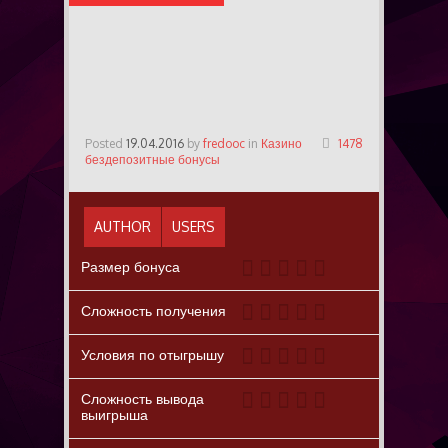
БЕЗДЕПОЗИТНЫЕ
БОНУСЫ
Posted
19.04.2016
by
fredooc
in
Казино
1478
бездепозитные бонусы
AUTHOR
USERS
Размер бонуса
Сложность получения
Условия по отыгрышу
Сложность вывода
выигрыша