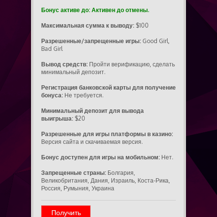
Бонус активе до: Активен до отмены.
Максимальная сумма к выводу:
$100
Разрешенные/запрещенные игры:
Good Girl,
Bad Girl
Вывод средств:
Пройти верификацию, сделать
минимальный депозит.
Регистрация банковской карты для получение
бонуса:
Не требуется.
Минимальный депозит для вывода
выигрыша:
$20
Разрешенные для игры платформы в казино:
Версия сайта и скачиваемая версия.
Бонус доступен для игры на мобильном:
Нет.
Запрещенные страны:
Болгария,
Великобритания, Дания, Израиль, Коста-Рика,
Россия, Румыния, Украина
Получить