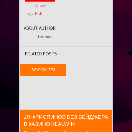
бонус
Tags:
Rich
ABOUT AUTHOR
fredooc
RELATED POSTS
БОНУСЫ БЕЗ
ВЕЙДЖЕРА
20 ФРИСПИНОВ БЕЗ ВЕЙДЖЕРА
В КАЗИНО REALWIN