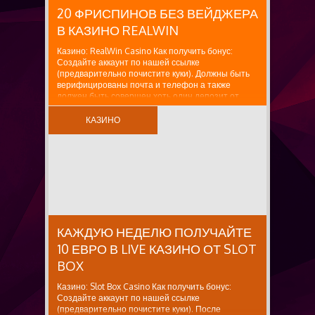
20 ФРИСПИНОВ БЕЗ ВЕЙДЖЕРА
В КАЗИНО REALWIN
Казино: RealWin Casino Как получить бонус:
Создайте аккаунт по нашей ссылке
(предварительно почистите куки). Должны быть
верифицированы почта и телефон а также
должен быть совершен хоть один депозит от
1000 RUB, 15$ и 1 ставка на депозит. Для кого
предназначен: Для новых игроков. Сумма...
КАЗИНО
БЕЗДЕПОЗИТНЫЕ
БОНУСЫ
КАЖДУЮ НЕДЕЛЮ ПОЛУЧАЙТЕ
10 ЕВРО В LIVE КАЗИНО ОТ SLOT
BOX
Казино: Slot Box Casino Как получить бонус:
Создайте аккаунт по нашей ссылке
(предварительно почистите куки). После