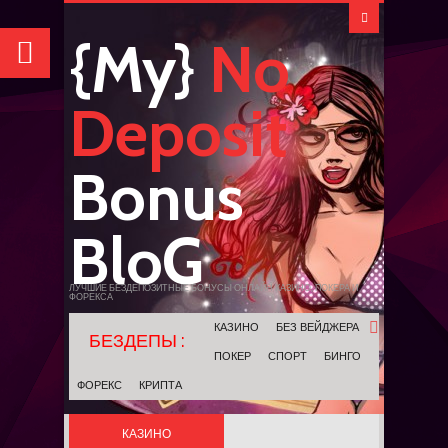
{My}
No
Deposit
Bonus
BloG
ЛУЧШИЕ БЕЗДЕПОЗИТНЫЕ БОНУСЫ ОНЛАЙН КАЗИНО, ПОКЕРА И
ФОРЕКСА
КАЗИНО
БЕЗ ВЕЙДЖЕРА
ПОКЕР
СПОРТ
БИНГО
ФОРЕКС
КРИПТА
КАЗИНО