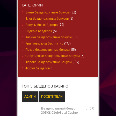
КАТЕГОРИИ
Бинго бездепозитные бонусы
(32)
Блог бездепозитных бонусов
(3)
Бонусы без вейджера
(99)
Видео о бездепах
(6)
Казино бездепозитные бонусы
(813)
Криптовалюта бесплатно
(173)
Покер бездепозитные бонусы
(15)
Спортивные бездепозитные бонусы
(6)
Форекс бездепозитные бонусы
(107)
Форум бездепов
(1)
ТОП 5 БЕЗДЕПОВ КАЗИНО
АДМИН
ПОСЕТИТЕЛИ
Бездепозитный бонус
5.0
20$€£ СlubGold Casino