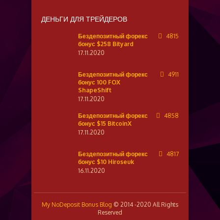
ДЕНЬГИ ДЛЯ ТРЕЙДЕРОВ
Бездепозитный форекс
4815
бонус $258 Bityard
17.11.2020
Бездепозитный форекс
4911
бонус 100 FOX
ShapeShift
17.11.2020
Бездепозитный форекс
4858
бонус $15 BitcoinX
17.11.2020
Бездепозитный форекс
4817
бонус $10 Hiroseuk
16.11.2020
My NoDeposit Bonus Blog
© 2014 -2020 All Rights
Reserved