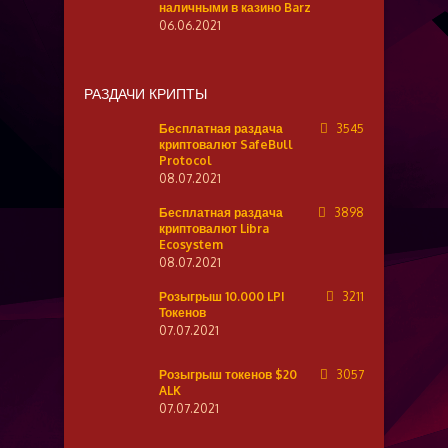
наличными в казино Barz
06.06.2021
РАЗДАЧИ КРИПТЫ
Бесплатная раздача
3545
криптовалют SafeBull
Protocol
08.07.2021
Бесплатная раздача
3898
криптовалют Libra
Ecosystem
08.07.2021
Розыгрыш 10.000 LPI
3211
Токенов
07.07.2021
Розыгрыш токенов $20
3057
ALK
07.07.2021