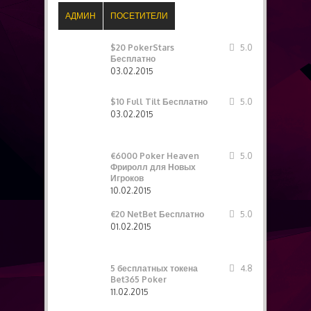
АДМИН
ПОСЕТИТЕЛИ
$20 PokerStars
5.0
Бесплатно
03.02.2015
$10 Full Tilt Бесплатно
5.0
03.02.2015
€6000 Poker Heaven
5.0
Фриролл для Новых
Игроков
10.02.2015
€20 NetBet Бесплатно
5.0
01.02.2015
5 бесплатных токена
4.8
Bet365 Poker
11.02.2015