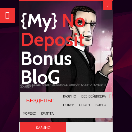
{My}
No
Deposit
Bonus
BloG
ЛУЧШИЕ БЕЗДЕПОЗИТНЫЕ БОНУСЫ ОНЛАЙН КАЗИНО, ПОКЕРА И
ФОРЕКСА
КАЗИНО
БЕЗ ВЕЙДЖЕРА
ПОКЕР
СПОРТ
БИНГО
ФОРЕКС
КРИПТА
КАЗИНО