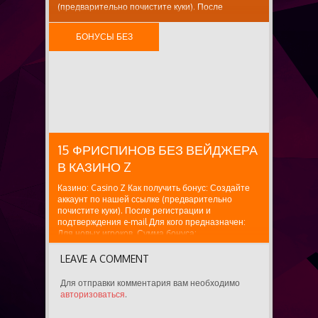
(предварительно почистите куки). После
регистрации и подтверждения e-mail Для кого
предназначен: Для новых игроков. Сумма бонуса:
БОНУСЫ БЕЗ
Внесите депозит в размере 50+ евро, затем
сделайте ставку на общую сумму 200...
ВЕЙДЖЕРА
15 ФРИСПИНОВ БЕЗ ВЕЙДЖЕРА
В КАЗИНО Z
Казино: Casino Z Как получить бонус: Создайте
аккаунт по нашей ссылке (предварительно
почистите куки). После регистрации и
подтверждения e-mail Для кого предназначен:
Для новых игроков. Сумма бонуса:
Зарегистрируйтесь по нашей ссылке и получите
15 бесплатных спинов. Сразу после...
LEAVE A COMMENT
Для отправки комментария вам необходимо
авторизоваться
.