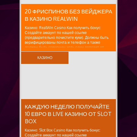
20 ФРИСПИНОВ БЕЗ ВЕЙДЖЕРА
В КАЗИНО REALWIN
Казино: RealWin Casino Как получить бонус:
Создайте аккаунт по нашей ссылке
(предварительно почистите куки). Должны быть
верифицированы почта и телефон а также
должен быть совершен хоть один депозит от
1000 RUB, 15$ и 1 ставка на депозит. Для кого
предназначен: Для новых игроков. Сумма...
КАЗИНО
БЕЗДЕПОЗИТНЫЕ
БОНУСЫ
КАЖДУЮ НЕДЕЛЮ ПОЛУЧАЙТЕ
10 ЕВРО В LIVE КАЗИНО ОТ SLOT
BOX
Казино: Slot Box Casino Как получить бонус:
Создайте аккаунт по нашей ссылке