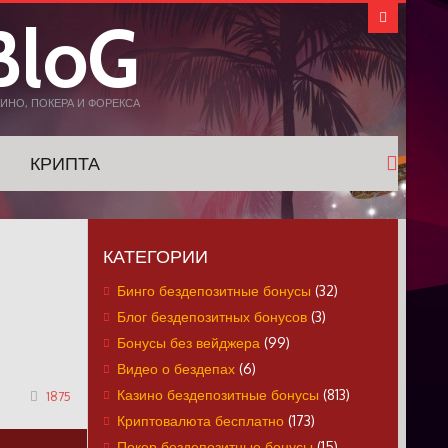
BloG
НО, ПОКЕРА И ФОРЕКСА
КРИПТА
КАТЕГОРИИ
Бинго бездепозитные бонусы
(32)
Блог бездепозитных бонусов
(3)
Бонусы без вейджера
(99)
Видео о бездепах
(6)
Казино бездепозитные бонусы
(813)
1875
Криптовалюта бесплатно
(173)
Покер бездепозитные бонусы
(15)