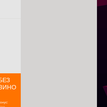
БЕЗ
АЗИНО
онус:
лке