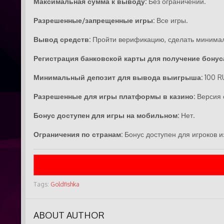
Максимальная сумма к выводу:
Без ограничений.
Разрешенные/запрещенные игры:
Все игры.
Вывод средств:
Пройти верификацию, сделать минимал
Регистрация банковской карты для получение бонус
Минимальный депозит для вывода выигрыша:
100 R
Разрешенные для игры платформы в казино:
Версия с
Бонус доступен для игры на мобильном:
Нет.
Ограничения по странам:
Бонус доступен для игроков и
Tags:
Goldfishka
ABOUT AUTHOR