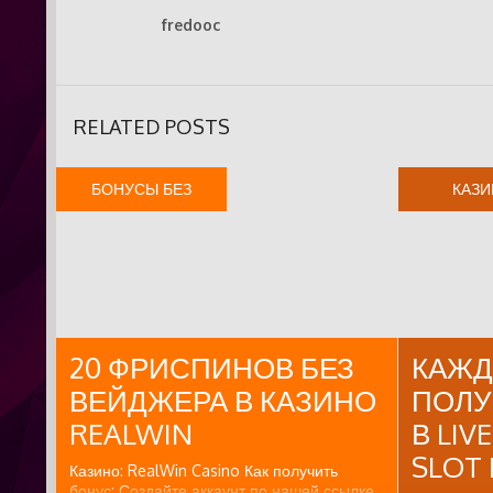
fredooc
RELATED POSTS
БОНУСЫ БЕЗ
КАЗ
ВЕЙДЖЕРА
БЕЗДЕПО
БОН
20 ФРИСПИНОВ БЕЗ
КАЖД
ВЕЙДЖЕРА В КАЗИНО
ПОЛУ
REALWIN
В LIV
SLOT
Казино: RealWin Casino Как получить
бонус: Создайте аккаунт по нашей ссылке