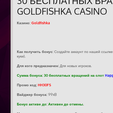
30 БЕСПЛАТНЫХ ВР
GOLDFISHKA CASINO
Казино:
Goldfishka
Как получить бонус:
Создайте аккаунт по нашей ссылке
куки).
Для кого предназначен:
Для новых игроков.
Сумма бонуса: 30 бесплатных вращений на слот
Happ
Промо код:
HH30FS
Вайджер бонуса:
99xB
Бонус активе до: Активен до отмены.