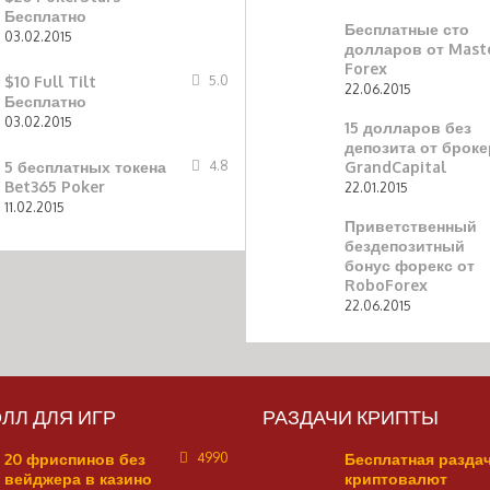
Бесплатно
Бесплатные сто
03.02.2015
долларов от Mast
Forex
$10 Full Tilt
5.0
22.06.2015
Бесплатно
03.02.2015
15 долларов без
депозита от броке
5 бесплатных токена
4.8
GrandCapital
Bet365 Poker
22.01.2015
11.02.2015
Приветственный
бездепозитный
бонус форекс от
RoboForex
22.06.2015
ЛЛ ДЛЯ ИГР
РАЗДАЧИ КРИПТЫ
20 фриспинов без
4990
Бесплатная разда
вейджера в казино
криптовалют