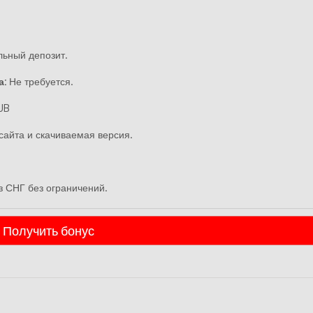
ьный депозит.
а:
Не требуется.
UB
айта и скачиваемая версия.
з СНГ без ограничений.
Получить бонус