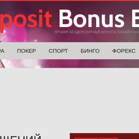
posit
Bonus 
ЛУЧШИЕ БЕЗДЕПОЗИТНЫЕ БОНУСЫ ОНЛАЙН КАЗИ
РА
ПОКЕР
СПОРТ
БИНГО
ФОРЕКС