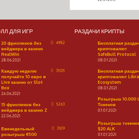
ЛЛ ДЛЯ ИГР
РАЗДАЧИ КРИПТЫ
20 фриспинов без
4982
Бесплатная разда
вейджера в казино
криптовалют
RealWin
SafeBull Protocol
28.06.2021
08.07.2021
Каждую неделю
3505
Бесплатная разда
получайте 10 евро в
криптовалют Libra
Live казино от Slot
Ecosystem
Box
08.07.2021
26.06.2021
Розыгрыш 10.000 L
15 фриспинов без
5263
Токенов
вейджера в казино Z
07.07.2021
22.06.2021
Розыгрыш токено
Еженедельный
3109
$20 ALK
розыгрыш €500
07.07.2021