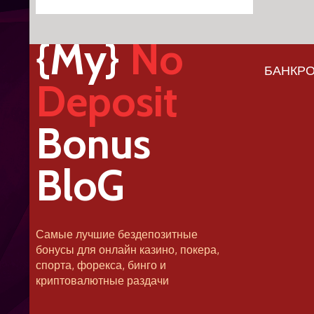
{My}
No
БАНКРО
Deposit
Bonus
BloG
Самые лучшие бездепозитные
бонусы для онлайн казино, покера,
спорта, форекса, бинго и
криптовалютные раздачи