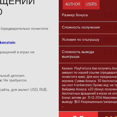
АЩЕНИЙ
AUTHOR
USERS
O
Размер бонуса
Сложность получения
 (предварительно почистите
Условия по отыгрышу
kenstein
Сложность вывода
вращений в играх не
выигрыша
Казино: PlayFortuna Как получить бо
аккаунт по нашей ссылке (предвари
ьный депозит.
почистите куки). Для кого предназна
а:
Не требуется.
игроков. Сумма бонуса: 30 бесплат
на слот Frankenstein Промо код: не 
айта, для валют: USD, RUB,
Вайджер бонуса: х20 (бонус получе
бесплатных вращений в играх не исп
Бонус активе до: 31-12-2016 Максима
выводу: $50 Разрешенные/запреще
..