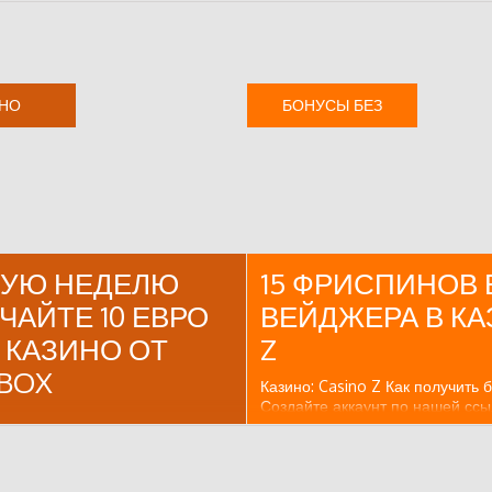
ИНО
БОНУСЫ БЕЗ
ЗИТНЫЕ
ВЕЙДЖЕРА
УСЫ
УЮ НЕДЕЛЮ
15 ФРИСПИНОВ 
ЧАЙТЕ 10 ЕВРО
ВЕЙДЖЕРА В К
E КАЗИНО ОТ
Z
 BOX
Казино: Casino Z Как получить б
Создайте аккаунт по нашей ссы
ot Box Casino Как получить
(предварительно почистите куки
дайте аккаунт по нашей ссылке
регистрации и подтверждения e
ельно почистите куки). После
кого предназначен: Для новых и
и и подтверждения e-mail Для
Сумма бонуса: Зарегистрируйте