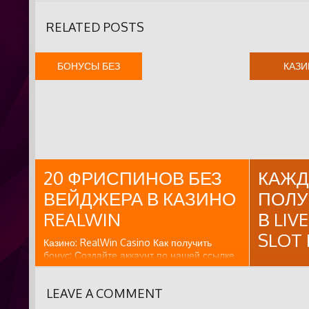
RELATED POSTS
БОНУСЫ БЕЗ
КАЗ
ВЕЙДЖЕРА
БЕЗДЕПО
БОН
20 ФРИСПИНОВ БЕЗ
КАЖД
ВЕЙДЖЕРА В КАЗИНО
ПОЛУ
REALWIN
В LIV
SLOT
Казино: RealWin Casino Как получить
бонус: Создайте аккаунт по нашей ссылке
Казино: Sl
(предварительно почистите куки). Должны
бонус: Соз
быть верифицированы почта и телефон а
(предварит
LEAVE A COMMENT
также должен быть совершен хоть один
регистраци
депозит от 1000 RUB, 15$ и 1 ставка на