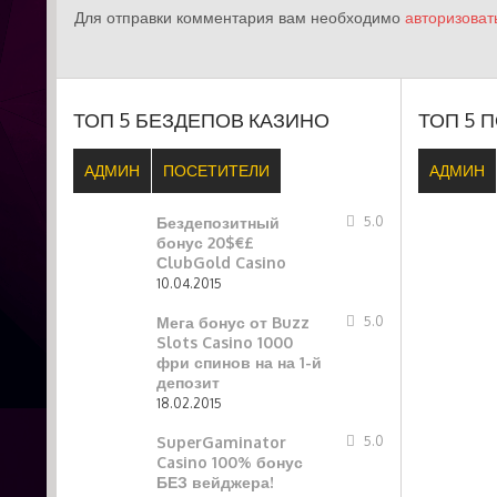
кого предн
депозит. Для кого предназначен: Для
Для отправки комментария вам необходимо
авторизоват
Сумма бону
новых игроков. Сумма...
50+ евро, 
сумму 200.
ТОП 5 БЕЗДЕПОВ КАЗИНО
ТОП 5 
АДМИН
ПОСЕТИТЕЛИ
АДМИН
Бездепозитный
5.0
бонус 20$€£
СlubGold Casino
10.04.2015
Мега бонус от Buzz
5.0
Slots Casino 1000
фри спинов на на 1-й
депозит
18.02.2015
SuperGaminator
5.0
Casino 100% бонус
БЕЗ вейджера!