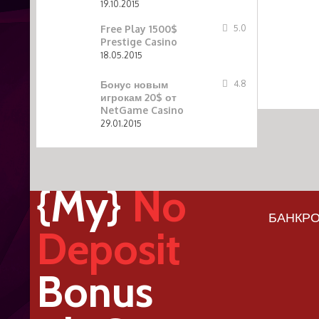
19.10.2015
Free Play 1500$
5.0
Prestige Casino
18.05.2015
Бонус новым
4.8
игрокам 20$ от
NetGame Casino
29.01.2015
{My}
No
БАНКРО
Deposit
Bonus