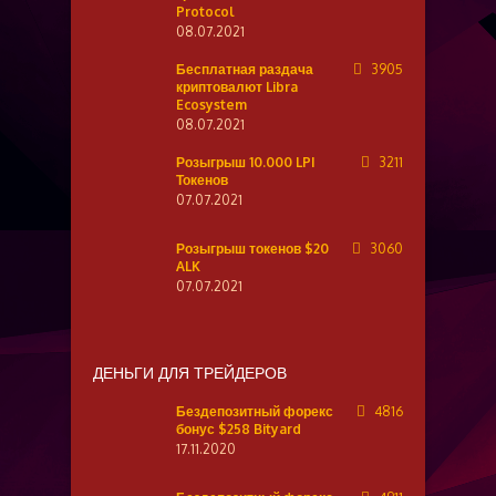
Protocol
08.07.2021
Бесплатная раздача
3905
криптовалют Libra
Ecosystem
08.07.2021
Розыгрыш 10.000 LPI
3211
Токенов
07.07.2021
Розыгрыш токенов $20
3060
ALK
07.07.2021
ДЕНЬГИ ДЛЯ ТРЕЙДЕРОВ
Бездепозитный форекс
4816
бонус $258 Bityard
17.11.2020