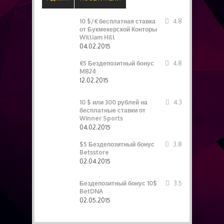
10 $/€ бесплатная ставка
4.8
от Букмекерской Конторы
William Hill
04.02.2015
€5 Бездепозитный бонус
4.8
MB24
12.02.2015
10 $ или 300 рублей на
4.3
бесплатные ставки от
Winner Sports
04.02.2015
$5 Бездепозитный бонус
3.8
Betsstore
02.04.2015
Бездепозитный бонус 10$
3.5
BetDNA
02.05.2015