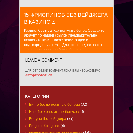
15 ФРИСПИНОВ БЕЗ ВЕЙДЖЕРА
В КАЗИНО Z
Казино: Casino Z Как получить бонус: Создайте
аккаунт по нашей ссылке (предварительно
почистите куки). После регистрации и
подтверждения e-mail Для кого предназначен:
Для новых игроков. Сумма бонуса:
Зарегистрируйтесь по нашей ссылке и получите
15 бесплатных спинов. Сразу после...
LEAVE A COMMENT
Для отправки комментария вам необходимо
авторизоваться
.
КАТЕГОРИИ
Бинго бездепозитные бонусы
(32)
Блог бездепозитных бонусов
(3)
Бонусы без вейджера
(99)
Видео о бездепах
(6)
Казино бездепозитные бонусы
(813)