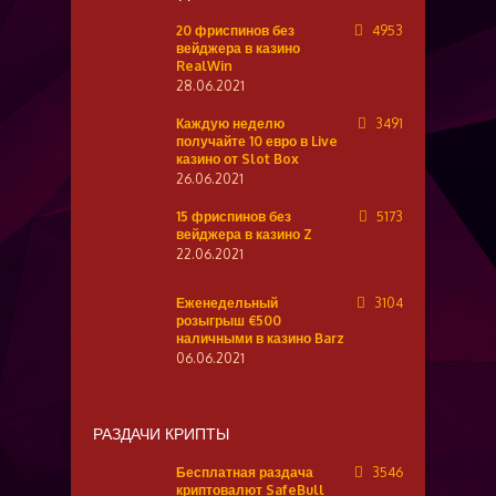
20 фриспинов без
4953
вейджера в казино
RealWin
28.06.2021
Каждую неделю
3491
получайте 10 евро в Live
казино от Slot Box
26.06.2021
15 фриспинов без
5173
вейджера в казино Z
22.06.2021
Еженедельный
3104
розыгрыш €500
наличными в казино Barz
06.06.2021
РАЗДАЧИ КРИПТЫ
Бесплатная раздача
3546
криптовалют SafeBull