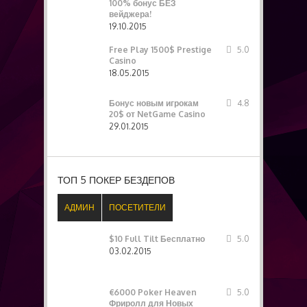
100% бонус БЕЗ
вейджера!
19.10.2015
Free Play 1500$ Prestige
5.0
Casino
18.05.2015
Бонус новым игрокам
4.8
20$ от NetGame Casino
29.01.2015
ТОП 5 ПОКЕР БЕЗДЕПОВ
АДМИН
ПОСЕТИТЕЛИ
$10 Full Tilt Бесплатно
5.0
03.02.2015
€6000 Poker Heaven
5.0
Фриролл для Новых