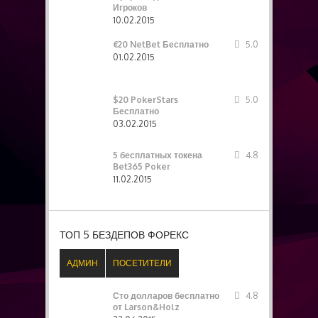
Игроков
10.02.2015
€20 NetBet Бесплатно
5.0
01.02.2015
$20 PokerStars
5.0
Бесплатно
03.02.2015
5 бесплатных токена
4.8
Bet365 Poker
11.02.2015
ТОП 5 БЕЗДЕПОВ ФОРЕКС
АДМИН
ПОСЕТИТЕЛИ
Сто долларов бесплатно
4.8
от Larson&Holz