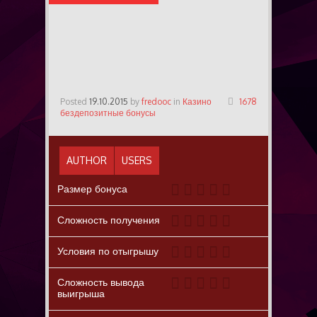
БЕЗДЕПОЗИТНЫЕ
БОНУСЫ
Posted
19.10.2015
by
fredooc
in
Казино
1678
бездепозитные бонусы
AUTHOR
USERS
Размер бонуса
Сложность получения
Условия по отыгрышу
Сложность вывода
выигрыша