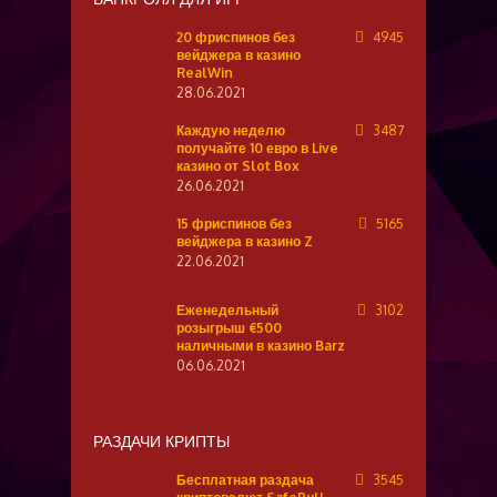
20 фриспинов без
4945
вейджера в казино
RealWin
28.06.2021
Каждую неделю
3487
получайте 10 евро в Live
казино от Slot Box
26.06.2021
15 фриспинов без
5165
вейджера в казино Z
22.06.2021
Еженедельный
3102
розыгрыш €500
наличными в казино Barz
06.06.2021
РАЗДАЧИ КРИПТЫ
Бесплатная раздача
3545