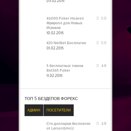
03.02.2015
€6000 Poker Heaven
5.0
Фриролл для Новых
Игроков
10.02.2015
€20 NetBet Бесплатно
5.0
01.02.2015
5 бесплатных токена
4.8
Bet365 Poker
11.02.2015
ТОП 5 БЕЗДЕПОВ ФОРЕКС
АДМИН
ПОСЕТИТЕЛИ
Сто долларов бесплатно
4.8
от Larson&Holz