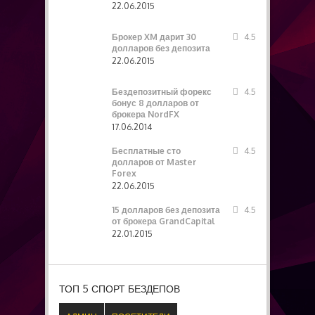
22.06.2015
Брокер XM дарит 30
4.5
долларов без депозита
22.06.2015
Бездепозитный форекс
4.5
бонус 8 долларов от
брокера NordFX
17.06.2014
Бесплатные сто
4.5
долларов от Master
Forex
22.06.2015
15 долларов без депозита
4.5
от брокера GrandCapital
22.01.2015
ТОП 5 СПОРТ БЕЗДЕПОВ