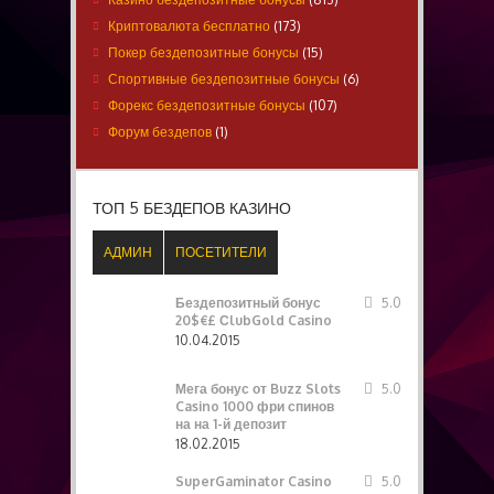
Криптовалюта бесплатно
(173)
Покер бездепозитные бонусы
(15)
Спортивные бездепозитные бонусы
(6)
Форекс бездепозитные бонусы
(107)
Форум бездепов
(1)
ТОП 5 БЕЗДЕПОВ КАЗИНО
АДМИН
ПОСЕТИТЕЛИ
Бездепозитный бонус
5.0
20$€£ СlubGold Casino
10.04.2015
Мега бонус от Buzz Slots
5.0
Casino 1000 фри спинов
на на 1-й депозит
18.02.2015
SuperGaminator Casino
5.0