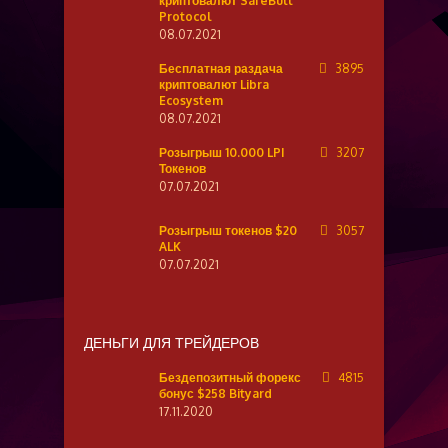
криптовалют SafeBull
Protocol
08.07.2021
Бесплатная раздача
3895
криптовалют Libra
Ecosystem
08.07.2021
Розыгрыш 10.000 LPI
3207
Токенов
07.07.2021
Розыгрыш токенов $20
3057
ALK
07.07.2021
ДЕНЬГИ ДЛЯ ТРЕЙДЕРОВ
Бездепозитный форекс
4815
бонус $258 Bityard
17.11.2020