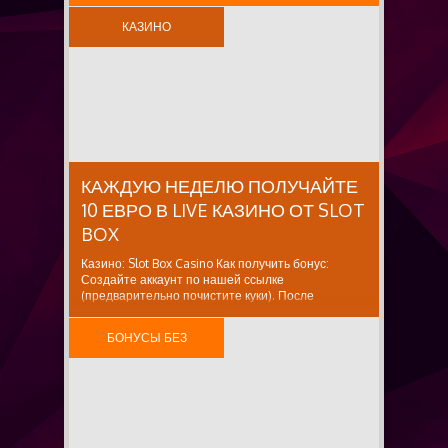
1000 RUB, 15$ и 1 ставка на депозит. Для кого
предназначен: Для новых игроков. Сумма...
КАЗИНО
БЕЗДЕПОЗИТНЫЕ
БОНУСЫ
КАЖДУЮ НЕДЕЛЮ ПОЛУЧАЙТЕ
10 ЕВРО В LIVE КАЗИНО ОТ SLOT
BOX
Казино: Slot Box Casino Как получить бонус:
Создайте аккаунт по нашей ссылке
(предварительно почистите куки). После
регистрации и подтверждения e-mail Для кого
предназначен: Для новых игроков. Сумма бонуса:
БОНУСЫ БЕЗ
Внесите депозит в размере 50+ евро, затем
сделайте ставку на общую сумму 200...
ВЕЙДЖЕРА